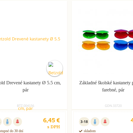
old Drevené kastanety Ø 5.5 cm,
Základné školské kastanety 
pár
farebné, pár
BTZ.004156
GDN.33720
6,45 €
2
3-18
s DPH
stupné do 30 dní
skladom