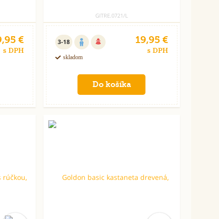
GITRE.0721/L
,95 €
19,95 €
3-18
s DPH
s DPH
skladom