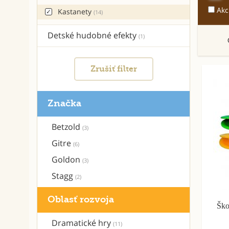
Akc
Kastanety
(14)
Detské hudobné efekty
(1)
Zrušiť filter
Značka
Betzold
(3)
Gitre
(6)
Goldon
(3)
Stagg
(2)
Oblasť rozvoja
Ško
Dramatické hry
(11)