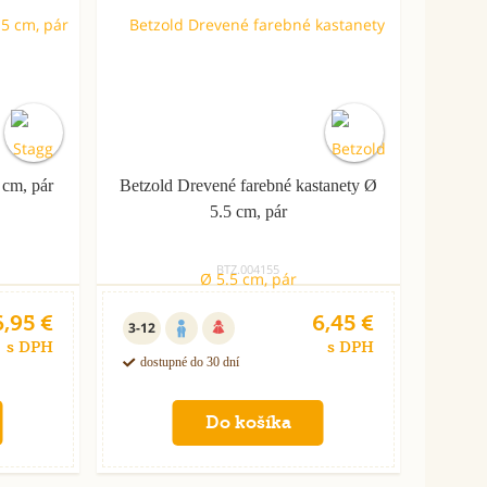
 cm, pár
Betzold Drevené farebné kastanety Ø
5.5 cm, pár
BTZ.004155
6,95 €
6,45 €
3-12
s DPH
s DPH
dostupné do 30 dní