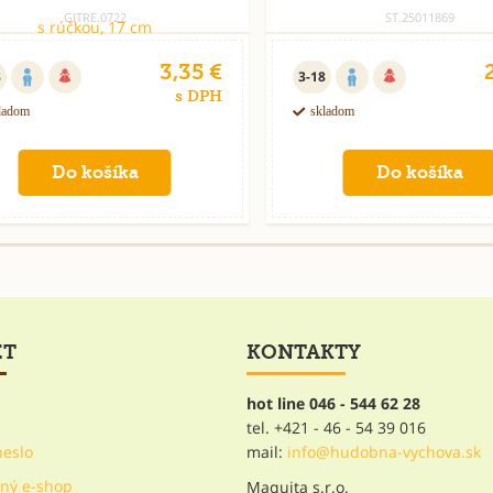
GITRE.0722
ST.25011869
3,35 €
8
3-18
s DPH
ladom
skladom
ET
KONTAKTY
hot line 046 - 544 62 28
tel. +421 - 46 - 54 39 016
heslo
mail:
info@hudobna-vychova.sk
Maquita s.r.o.