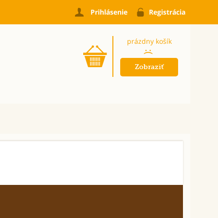
Prihlásenie
Registrácia
prázdny košík
:(
Zobraziť