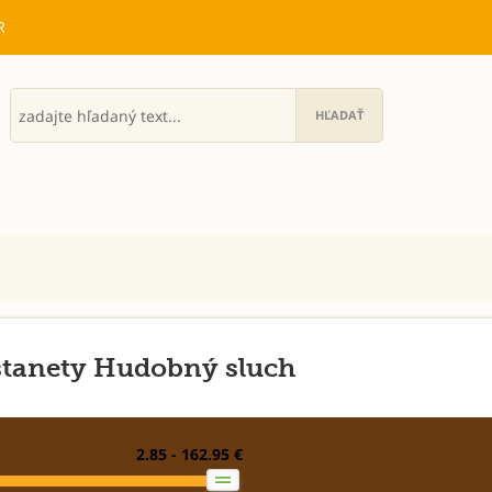
R
tanety Hudobný sluch
2.85 - 162.95 €