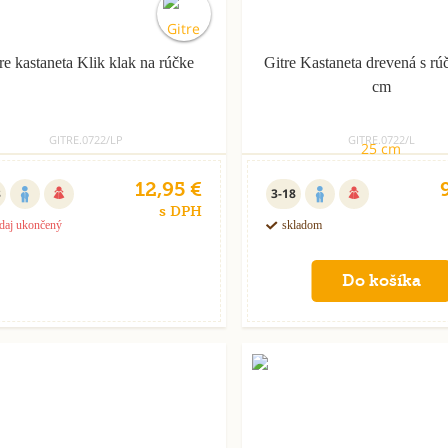
re kastaneta Klik klak na rúčke
Gitre Kastaneta drevená s rú
cm
GITRE.0722/LP
GITRE.0722/L
12,95 €
8
3-18
s DPH
daj ukončený
skladom