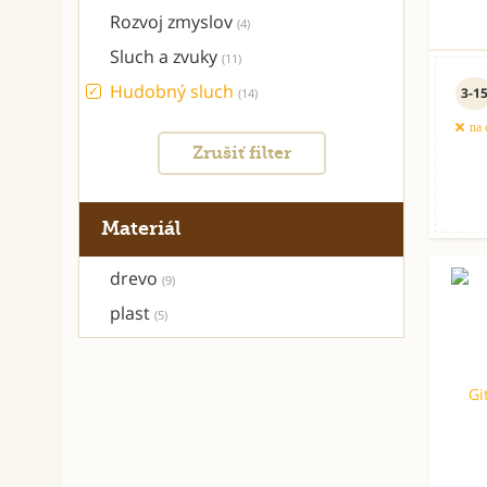
Rozvoj zmyslov
(4)
Sluch a zvuky
(11)
Hudobný sluch
3-1
(14)
na 
Zrušiť filter
Materiál
drevo
(9)
plast
(5)