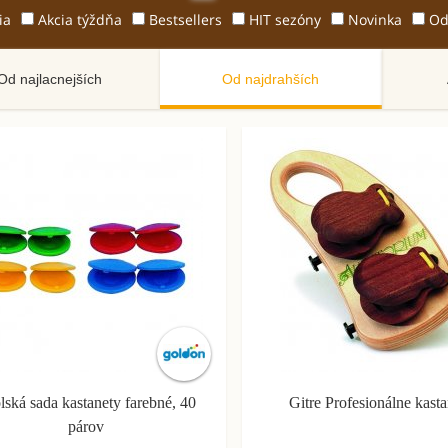
ia
Akcia týždňa
Bestsellers
HIT sezóny
Novinka
Od
Od najlacnejších
Od najdrahších
lská sada kastanety farebné, 40
Gitre Profesionálne kast
párov