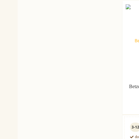
Betz
3-1
do