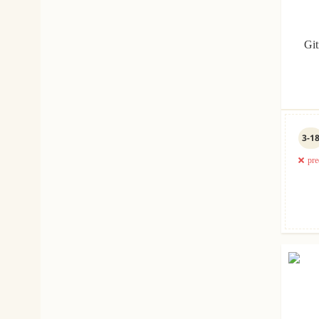
Git
3-1
pre