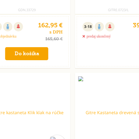
GDN.33729
GITRE.0723/L
162,95 €
39
5
3-18
s DPH
objednávku
predaj ukončený
165,60 €