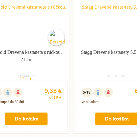
old Drevená kastaneta s rúčkou,
Stagg Drevené kastanety 5.5
21 cm
BTZ.004157
ST.25011870
9,35 €
8
5-18
s DPH
stupné do 30 dní
skladom