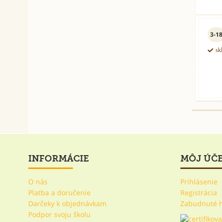
3-1
sk
INFORMÁCIE
MÔJ ÚČ
O nás
Prihlásenie
Platba a doručenie
Registrácia
Darčeky k objednávkam
Zabudnuté 
Podpor svoju školu