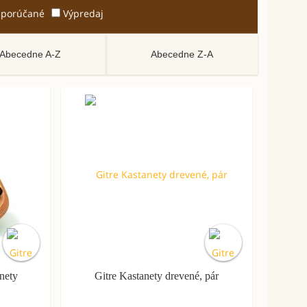
porúčané
Výpredaj
Abecedne A-Z
Abecedne Z-A
anety
Gitre Kastanety drevené, pár