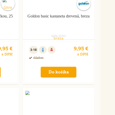
čkou, 25
Goldon basic kastaneta drevená, breza
GDN.33741
9,95 €
9,95 €
3-18
s DPH
s DPH
skladom