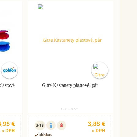
Odporúčané
plastové
Gitre Kastanety plastové, pár
GITRE.0721
4,95 €
3,85 €
3-18
s DPH
s DPH
skladom