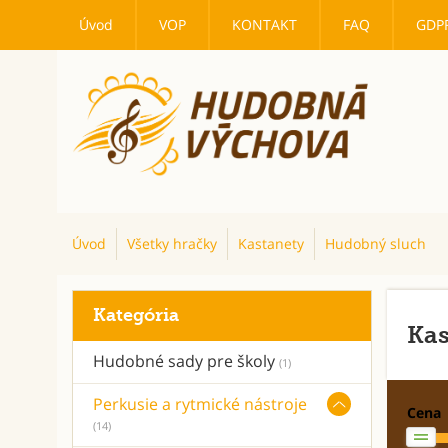
Úvod
VOP
KONTAKT
FAQ
GDP
Úvod
Všetky hračky
Kastanety
Hudobný sluch
Kategória
Kas
Hudobné sady pre školy
(1)
Perkusie a rytmické nástroje
Cena
(14)