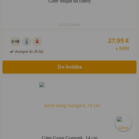
Gitre Stojan na činely
GITRE.0786/A
27,95 €
3-18
s DPH
dostupné do 28 dní
Gitre Gong Gongark, 14 cm