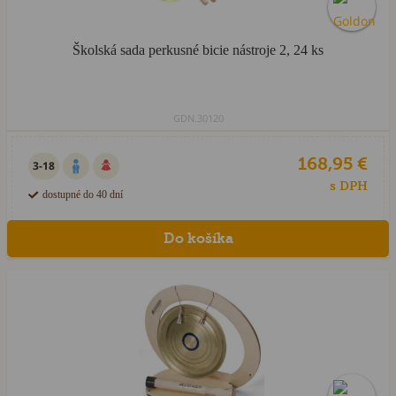
Školská sada perkusné bicie nástroje 2, 24 ks
GDN.30120
168,95 €
3-18
s DPH
dostupné do 40 dní