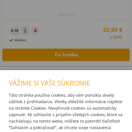
GDN.34010
10,95 €
3-18
s DPH
skladom
«
1
2
»
VÁŽIME SI VAŠE SÚKROMIE
Táto stránka používa cookies, aby vám ponúkla skvelý
zážitok z prehliadania. Všetky dôležité informácie nájdete
INFORMÁCIE
na stránke Cookies. Nevyhnuté cookies sú automaticky
zapnuté. Ak súhlasíte s prijatím všetkých cookies, ktoré sa
MÔJ ÚČET
nachádzajú na tomto webe, môžete to potvrdiť tlačidlom
“Súhlasím a pokračovať", ak chcete svoje nastavenia