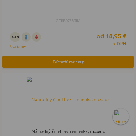
GITRE.0785/TIM
od 18,95 €
3-18
s DPH
3 variantov
Zobraziť varianty
Náhradný činel bez remienka, mosadz