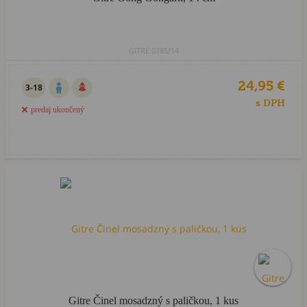
GITRE.0785/14
24,95 €
3-18
s DPH
predaj ukončený
Gitre Činel mosadzný s paličkou, 1 kus