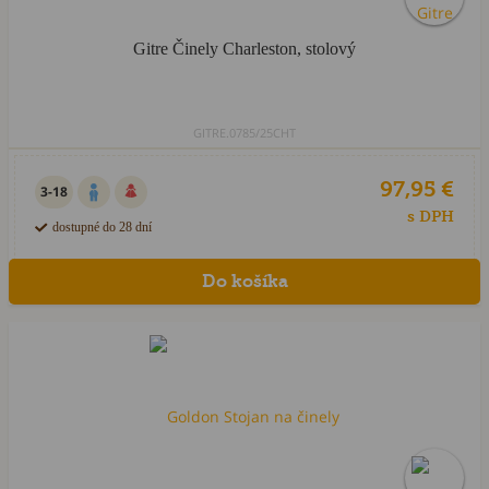
Gitre Činely Charleston, stolový
GITRE.0785/25CHT
97,95 €
3-18
s DPH
dostupné do 28 dní