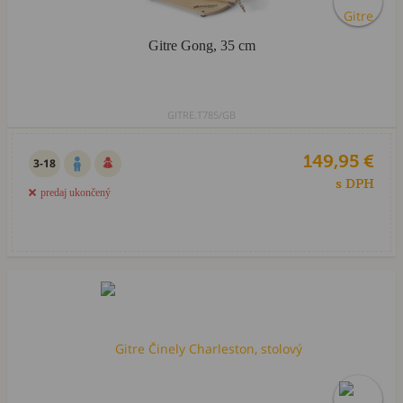
Gitre Gong, 35 cm
GITRE.T785/GB
149,95 €
3-18
s DPH
predaj ukončený