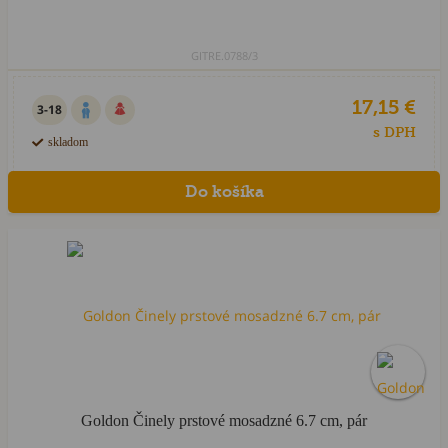
GITRE.0788/3
17,15 €
3-18
s DPH
skladom
Goldon Činely prstové mosadzné 6.7 cm, pár