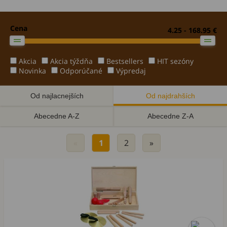
Cena
4.25 - 168.95 €
Akcia
Akcia týždňa
Bestsellers
HIT sezóny
Novinka
Odporúčané
Výpredaj
Od najlacnejších
Od najdrahších
Abecedne A-Z
Abecedne Z-A
«
1
2
»