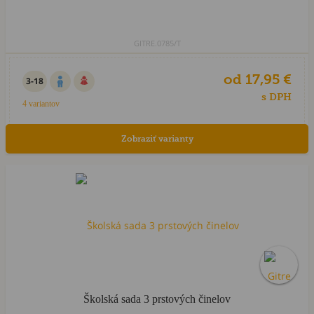
GITRE.0785/T
od 17,95 €
3-18
s DPH
4 variantov
Zobraziť varianty
Školská sada 3 prstových činelov