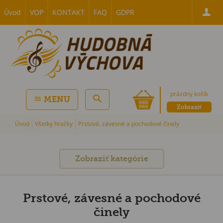
Úvod
VOP
KONTAKT
FAQ
GDPR
prázdny košík
MENU
Zobraziť
Úvod
Všetky hračky
Prstové, závesné a pochodové činely
Zobraziť kategórie
Prstové, závesné a pochodové
činely