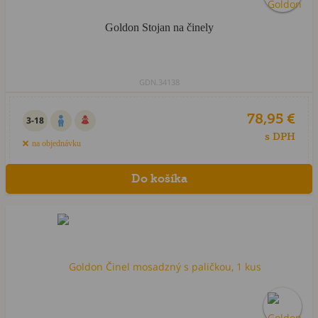
Goldon Stojan na činely
GDN.34138
78,95 €
3-18
s DPH
na objednávku