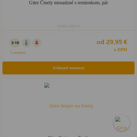
Gitre Činely mosadzné s remienkom, pár
GITRE.0785/T2
od 29,95 €
3-18
s DPH
3 variantov
Zobraziť varianty