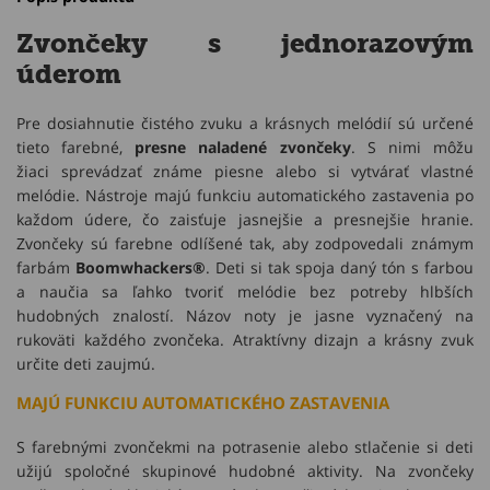
Zvončeky s jednorazovým
úderom
Pre dosiahnutie čistého zvuku a krásnych melódií sú určené
tieto farebné,
presne naladené zvončeky
. S nimi môžu
žiaci sprevádzať známe piesne alebo si vytvárať vlastné
melódie. Nástroje majú funkciu automatického zastavenia po
každom údere, čo zaisťuje jasnejšie a presnejšie hranie.
Zvončeky sú farebne odlíšené tak, aby zodpovedali známym
farbám
Boomwhackers®
. Deti si tak spoja daný tón s farbou
a naučia sa ľahko tvoriť melódie bez potreby hlbších
hudobných znalostí. Názov noty je jasne vyznačený na
rukoväti každého zvončeka. Atraktívny dizajn a krásny zvuk
určite deti zaujmú.
MAJÚ FUNKCIU AUTOMATICKÉHO ZASTAVENIA
S farebnými zvončekmi na potrasenie alebo stlačenie si deti
užijú spoločné skupinové hudobné aktivity. Na zvončeky