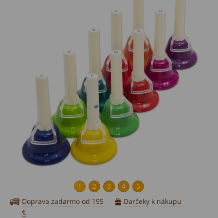
1
2
3
4
5
Doprava zadarmo od 195
Darčeky k nákupu
€