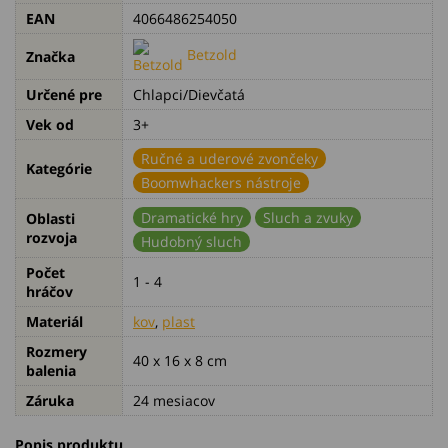
EAN
4066486254050
Betzold
Značka
Určené pre
Chlapci/Dievčatá
Vek od
3+
Ručné a uderové zvončeky
Kategórie
Boomwhackers nástroje
Dramatické hry
Sluch a zvuky
Oblasti
rozvoja
Hudobný sluch
Počet
1 - 4
hráčov
Materiál
kov
,
plast
Rozmery
40 x 16 x 8 cm
balenia
Záruka
24 mesiacov
Popis produktu