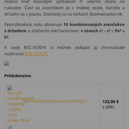
možno hrať klasickým spôsobom či údermi zhora na
rukoväte. Časť so zvončekom je z mäkkej ocele, tlačidlo a
držadlo sú z plastu. Zvončeky sú vo farbách Boomwhackers®.
Pestrofarebná sada obsahuje
10 kombinovaných zvončekov
s držadlom
a stláčacím mechanizmom
v tónoch c² - c³
s
fis²
a
b²
.
K sade BTZ.767074 si môžete dokúpiť aj chromatické
rozšírenie
BTZ.767075
.
Príslušenstvo
Betzold Kombinované zvončeky v
133,95 €
s DPH
taške, 10 ks