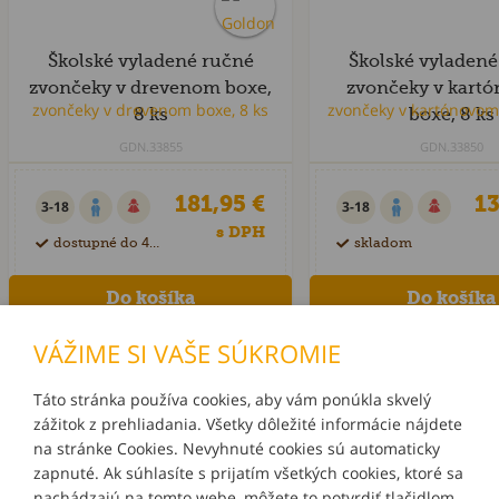
Školské vyladené ručné
Školské vyladené
zvončeky v drevenom boxe,
zvončeky v kart
8 ks
boxe, 8 ks
GDN.33855
GDN.33850
181,95 €
13
3-18
3-18
s DPH
dostupné do 40 dní
skladom
VÁŽIME SI VAŠE SÚKROMIE
Táto stránka používa cookies, aby vám ponúkla skvelý
zážitok z prehliadania. Všetky dôležité informácie nájdete
INFORMÁCIE
na stránke Cookies. Nevyhnuté cookies sú automaticky
zapnuté. Ak súhlasíte s prijatím všetkých cookies, ktoré sa
MÔJ ÚČET
nachádzajú na tomto webe, môžete to potvrdiť tlačidlom