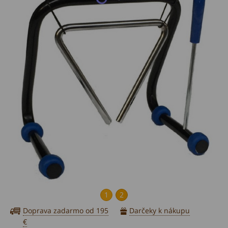
1
2
Doprava zadarmo od 195
Darčeky k nákupu
€