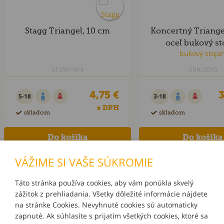
Stagg Triangel, 10 cm
Koncertný Triange
oceľ bukový st
ST.25011874
GDN.33710
4,75 €
3
5-18
3-18
s DPH
skladom
skladom
VÁŽIME SI VAŠE SÚKROMIE
Táto stránka používa cookies, aby vám ponúkla skvelý
zážitok z prehliadania. Všetky dôležité informácie nájdete
INFORMÁCIE
na stránke Cookies. Nevyhnuté cookies sú automaticky
zapnuté. Ak súhlasíte s prijatím všetkých cookies, ktoré sa
MÔJ ÚČET