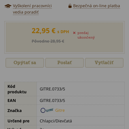
Vyškolení pracovníci
Bezpečná on-line platba
vedia poradiť
22,95 €
s DPH
predaj
ukončený
Pôvodne 28,95 €
Opýtať sa
Poslať
Vytlačiť
Kód
GITRE.0733/5
produktu
EAN
GITRE.0733/5
Gitre
Značka
Určené pre
Chlapci/Dievčatá