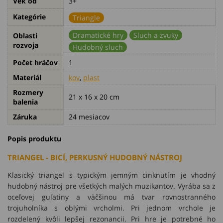
Vek od
3+
Kategórie
Triangle
Dramatické hry
Sluch a zvuky
Oblasti
rozvoja
Hudobný sluch
Počet hráčov
1
Materiál
kov
,
plast
Rozmery
21 x 16 x 20 cm
balenia
Záruka
24 mesiacov
Popis produktu
TRIANGEL - BICÍ, PERKUSNÝ HUDOBNÝ NÁSTROJ
Klasický triangel s typickým jemným cinknutím je vhodný
hudobný nástroj pre všetkých malých muzikantov. Vyrába sa z
oceľovej guľatiny a väčšinou má tvar rovnostranného
trojuholníka s oblými vrcholmi. Pri jednom vrchole je
rozdelený kvôli lepšej rezonancii. Pri hre je potrebné ho