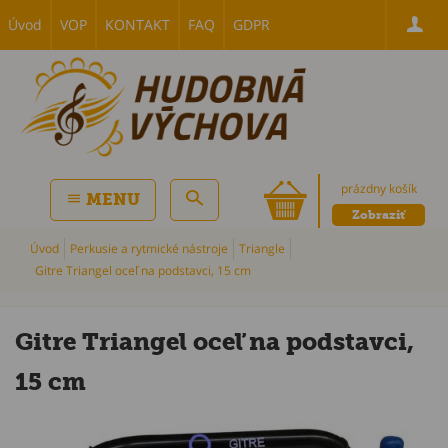
Úvod
VOP
KONTAKT
FAQ
GDPR
prázdny košík
MENU
Zobraziť
Úvod
Perkusie a rytmické nástroje
Triangle
Gitre Triangel oceľ na podstavci, 15 cm
Gitre Triangel oceľ na podstavci,
15 cm
P