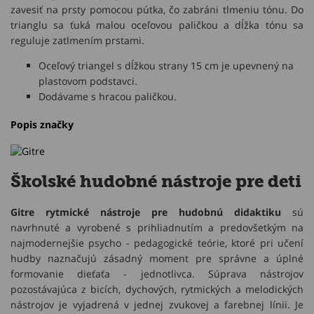
zavesiť na prsty pomocou pútka, čo zabráni tlmeniu tónu. Do
trianglu sa ťuká malou oceľovou paličkou a dĺžka tónu sa
reguluje zatlmením prstami.
Oceľový triangel s dĺžkou strany 15 cm je upevnený na
plastovom podstavci.
Dodávame s hracou paličkou.
Popis značky
Školské hudobné nástroje pre deti
Gitre rytmické nástroje pre hudobnú didaktiku
sú
navrhnuté a vyrobené s prihliadnutím a predovšetkým na
najmodernejšie psycho - pedagogické teórie, ktoré pri učení
hudby naznačujú zásadný moment pre správne a úplné
formovanie dieťaťa - jednotlivca. Súprava nástrojov
pozostávajúca z bicích, dychových, rytmických a melodických
nástrojov je vyjadrená v jednej zvukovej a farebnej línii. Je