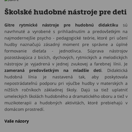
Školské hudobné nástroje pre deti
Gitre rytmické nástroje pre hudobnú didaktiku
sú
navrhnuté a vyrobené s prihliadnutím a predovšetkým na
najmodernejšie psycho - pedagogické teórie, ktoré pri učení
hudby naznačujú zásadný moment pre správne a úplné
formovanie dieťaťa - jednotlivca. Súprava nástrojov
pozostávajúca z bicích, dychových, rytmických a melodických
nástrojov je vyjadrená v jednej zvukovej a farebnej línii. Je
zameraná predovšetkým na mladšie deti
. Didaktická
hudobná línia je nastavená tak, aby poskytovala
nepostrádateľnú podporu pri výučbe hudby v materských a
nižších ročníkoch základnej školy. Dajú sa tiež uplatniť
umeleckých školách hudobného a dramatického oboru a tiež v
muzikoterapii a hudobných aktivitách, ktoré prebiehajú v
domácom prostredí.
Vaše názory