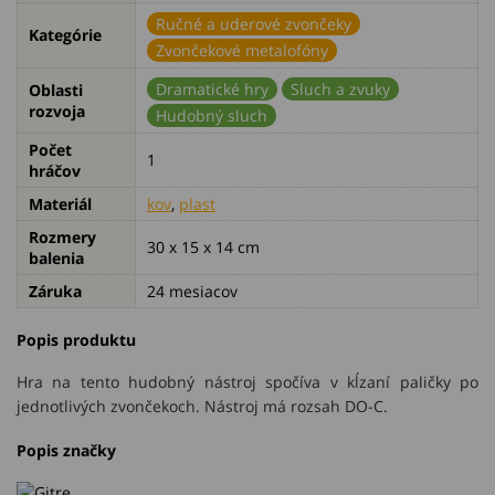
Ručné a uderové zvončeky
Kategórie
Zvončekové metalofóny
Dramatické hry
Sluch a zvuky
Oblasti
rozvoja
Hudobný sluch
Počet
1
hráčov
Materiál
kov
,
plast
Rozmery
30 x 15 x 14 cm
balenia
Záruka
24 mesiacov
Popis produktu
Hra na tento hudobný nástroj spočíva v kĺzaní paličky po
jednotlivých zvončekoch. Nástroj má rozsah DO-C.
Popis značky