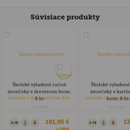
Súvisiace produkty
Školské vyladené ručné
Školské vyladené
zvončeky v drevenom boxe,
zvončeky v kart
8 ks
boxe, 8 ks
GDN.33855
GDN.33850
181,95 €
13
3-18
3-18
s DPH