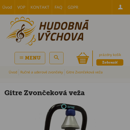
Úvod
VOP
KONTAKT
FAQ
GDPR
prázdny košík
MENU
Zobraziť
Úvod
Ručné a uderové zvončeky
Gitre Zvončeková veža
Gitre Zvončeková veža