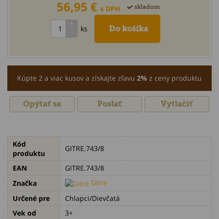
56,95 €
skladom
s DPH
ks
Kúpte 2 a viac kusov a získajte zľavu
2%
z ceny produktu
Opýtať sa
Poslať
Vytlačiť
Kód
GITRE.743/8
produktu
EAN
GITRE.743/8
Gitre
Značka
Určené pre
Chlapci/Dievčatá
Vek od
3+