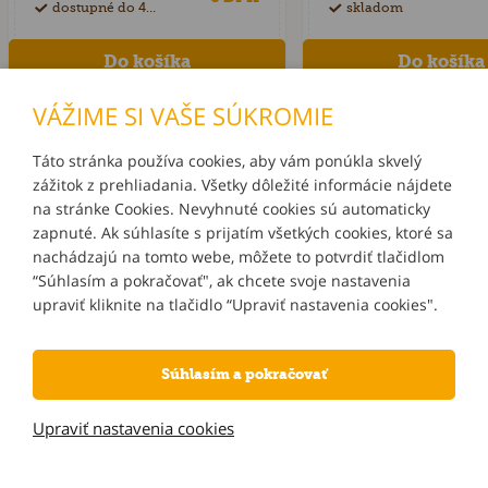
dostupné do 40 dní
skladom
VÁŽIME SI VAŠE SÚKROMIE
Táto stránka používa cookies, aby vám ponúkla skvelý
zážitok z prehliadania. Všetky dôležité informácie nájdete
INFORMÁCIE
na stránke Cookies. Nevyhnuté cookies sú automaticky
zapnuté. Ak súhlasíte s prijatím všetkých cookies, ktoré sa
MÔJ ÚČET
nachádzajú na tomto webe, môžete to potvrdiť tlačidlom
“Súhlasím a pokračovať", ak chcete svoje nastavenia
upraviť kliknite na tlačidlo “Upraviť nastavenia cookies".
KONTAKTY
Súhlasím a pokračovať
NOVINKY E-MAILOM
Upraviť nastavenia cookies
Informácie o používaní cookies
| © 2026 Blueweb s.r.o.
Tvorba e-shopov
od
Blueweb s.r.o.