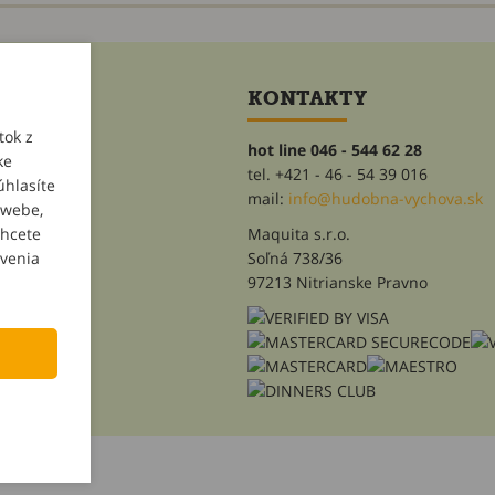
ET
KONTAKTY
tok z
hot line 046 - 544 62 28
ke
tel. +421 - 46 - 54 39 016
úhlasíte
heslo
mail:
info@hudobna-vychova.sk
 webe,
Maquita s.r.o.
chcete
Soľná 738/36
avenia
97213 Nitrianske Pravno