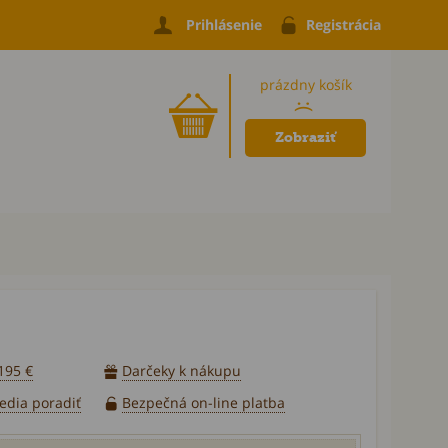
Prihlásenie
Registrácia
prázdny košík
:(
Zobraziť
195 €
Darčeky k nákupu
vedia poradiť
Bezpečná on-line platba