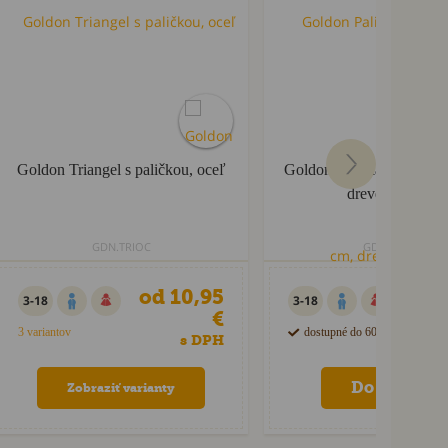
Goldon Triangel s paličkou, oceľ
Goldon Palička na triange
drevená rúčka
GDN.TRIOC
GDN.36020
od 10,95
4
3-18
3-18
€
3 variantov
dostupné do 60 dní
s DPH
Zobraziť varianty