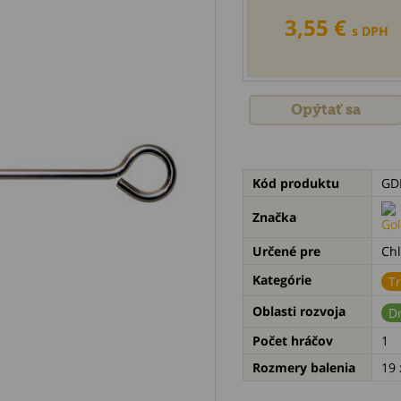
3,55 €
s DPH
Opýtať sa
Kód produktu
GD
Značka
Určené pre
Chl
Kategórie
Tr
Oblasti rozvoja
D
Počet hráčov
1
Rozmery balenia
19 