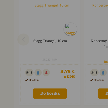
Stagg Triangel, 10 cm
Koncertný 
bu
ST.25011874
4,75 €
5-18
3-18
s DPH
skladom
skladom