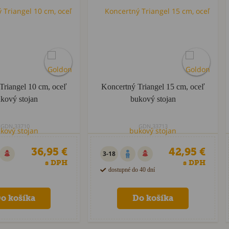
Triangel 10 cm, oceľ
Koncertný Triangel 15 cm, oceľ
kový stojan
bukový stojan
GDN.33710
GDN.33713
36,95 €
42,95 €
3-18
s DPH
s DPH
dostupné do 40 dní