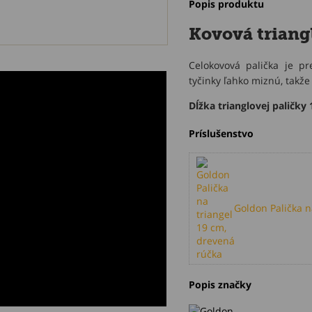
Popis produktu
Kovová triang
Celokovová palička je pr
tyčinky ľahko miznú, takže
Dĺžka trianglovej paličky 
Príslušenstvo
Goldon Palička n
Popis značky