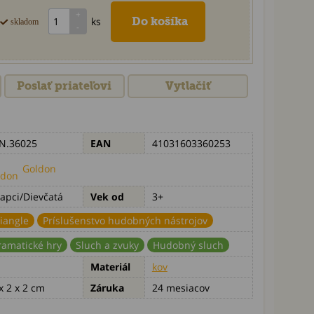
ks
skladom
Poslať priateľovi
Vytlačiť
N.36025
EAN
41031603360253
Goldon
apci/Dievčatá
Vek od
3+
iangle
Príslušenstvo hudobných nástrojov
ramatické hry
Sluch a zvuky
Hudobný sluch
Materiál
kov
x 2 x 2 cm
Záruka
24 mesiacov