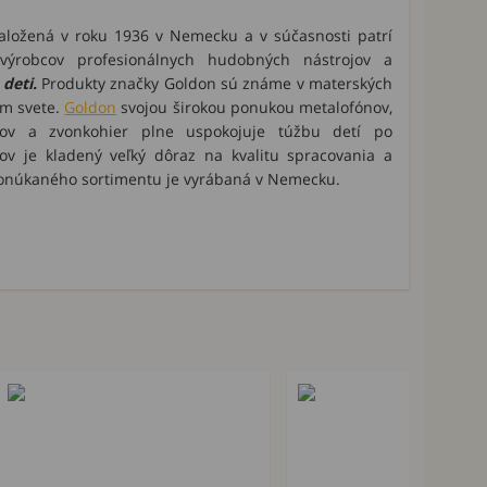
aložená v roku 1936 v Nemecku a v súčasnosti patrí
ýrobcov profesionálnych hudobných nástrojov a
deti.
Produkty značky Goldon sú známe v materských
om svete.
Goldon
svojou širokou ponukou metalofónov,
ojov a zvonkohier plne uspokojuje túžbu detí po
jov je kladený veľký dôraz na kvalitu spracovania a
ponúkaného sortimentu je vyrábaná v Nemecku.