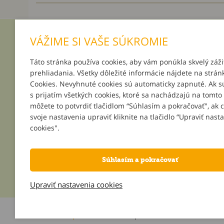
VÁŽIME SI VAŠE SÚKROMIE
INFORMÁCIE
MÔJ ÚČ
Táto stránka používa cookies, aby vám ponúkla skvelý záži
O nás
Prihlásenie
prehliadania. Všetky dôležité informácie nájdete na strán
Platba a doručenie
Registrácia
Cookies. Nevyhnuté cookies sú automaticky zapnuté. Ak s
Darčeky k objednávkam
Zabudnuté 
s prijatím všetkých cookies, ktoré sa nachádzajú na tomto
Podpor svoju školu
môžete to potvrdiť tlačidlom “Súhlasím a pokračovať", ak 
Všeobecné obchodné podmienky
svoje nastavenia upraviť kliknite na tlačidlo “Upraviť nast
Reklamačné podmienky
cookies".
Kontakt
Súhlasím a pokračovať
Upraviť nastavenia cookies
Informácie o používaní cookies
| © 2026 Blueweb s.r.o.