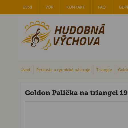
Úvod
VOP
KONTAKT
FAQ
GDP
Úvod
Perkusie a rytmické nástroje
Triangle
Goldo
Goldon Palička na triangel 1