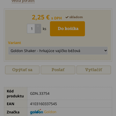
vedia poradiť
2,25 €
skladom
s DPH
ks
Variant
Opýtať sa
Poslať
Vytlačiť
Kód
GDN.33754
produktu
EAN
4103160337545
Goldon
Značka