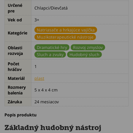
Určené
Chlapci/Dievčatá
pre
Vek od
3+
Natriasače a hrkajúce vajíčka
Kategórie
Muzikoterapeutické nástroje
Dramatické hry
Rozvoj zmyslov
Oblasti
rozvoja
Sluch a zvuky
Hudobný sluch
Počet
1
hráčov
Materiál
plast
Rozmery
5 x 4 x 4 cm
balenia
Záruka
24 mesiacov
Popis produktu
Základný hudobný nástroj