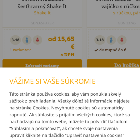
šesťhranný Shake It
vajíčko s rúčkou
GDN.6SHAKER
GDN.33745
od 15,65
3-18
3-18
€
1 variantov
dostupné do 60 dní
s DPH
Zobraziť varianty
VÁŽIME SI VAŠE SÚKROMIE
Táto stránka používa cookies, aby vám ponúkla skvelý
zážitok z prehliadania. Všetky dôležité informácie nájdete
INFORMÁCIE
na stránke Cookies. Nevyhnuté cookies sú automaticky
zapnuté. Ak súhlasíte s prijatím všetkých cookies, ktoré sa
MÔJ ÚČET
nachádzajú na tomto webe, môžete to potvrdiť tlačidlom
“Súhlasím a pokračovať", ak chcete svoje nastavenia
upraviť kliknite na tlačidlo “Upraviť nastavenia cookies".