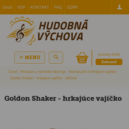
Úvod
VOP
KONTAKT
FAQ
GDPR
prázdny košík
MENU
Zobraziť
Úvod
Perkusie a rytmické nástroje
Natriasače a hrkajúce vajíčka
Goldon Shaker - hrkajúce vajíčko
béžová
Goldon Shaker - hrkajúce vajíčko
P
Bestsellers