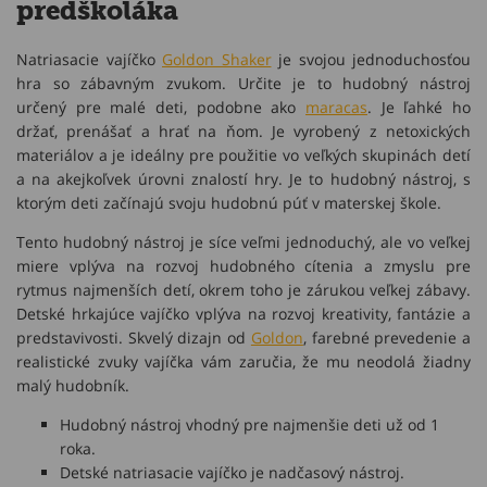
predškoláka
Natriasacie vajíčko
Goldon Shaker
je svojou jednoduchosťou
hra so zábavným zvukom. Určite je to hudobný nástroj
určený pre malé deti, podobne ako
maracas
. Je ľahké ho
držať, prenášať a hrať na ňom. Je vyrobený z netoxických
materiálov a je ideálny pre použitie vo veľkých skupinách detí
a na akejkoľvek úrovni znalostí hry. Je to hudobný nástroj, s
ktorým deti začínajú svoju hudobnú púť v materskej škole.
Tento hudobný nástroj je síce veľmi jednoduchý, ale vo veľkej
miere vplýva na rozvoj hudobného cítenia a zmyslu pre
rytmus najmenších detí, okrem toho je zárukou veľkej zábavy.
Detské hrkajúce vajíčko vplýva na rozvoj kreativity, fantázie a
predstavivosti. Skvelý dizajn od
Goldon
, farebné prevedenie a
realistické zvuky vajíčka vám zaručia, že mu neodolá žiadny
malý hudobník.
Hudobný nástroj vhodný pre najmenšie deti už od 1
roka.
Detské natriasacie vajíčko je nadčasový nástroj.