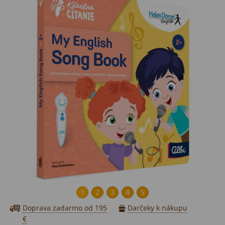
1
2
3
4
5
Doprava zadarmo od 195
Darčeky k nákupu
€