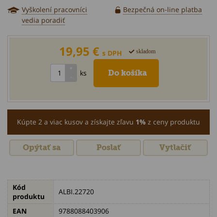
Vyškolení pracovníci
Bezpečná on-line platba
vedia poradiť
19,95 €
skladom
s DPH
ks
Kúpte 2 a viac kusov a získajte zľavu
1%
z ceny produktu
Opýtať sa
Poslať
Vytlačiť
Kód
ALBI.22720
produktu
EAN
9788088403906