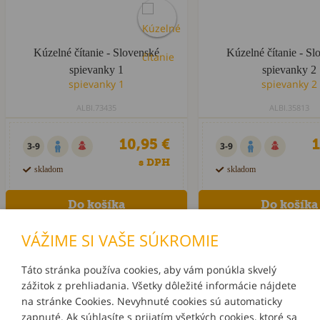
Kúzelné čítanie - Slovenské
Kúzelné čítanie - Sl
spievanky 1
spievanky 2
ALBI.73435
ALBI.35813
10,95 €
1
3-9
3-9
s DPH
skladom
skladom
VÁŽIME SI VAŠE SÚKROMIE
Táto stránka používa cookies, aby vám ponúkla skvelý
zážitok z prehliadania. Všetky dôležité informácie nájdete
INFORMÁCIE
na stránke Cookies. Nevyhnuté cookies sú automaticky
zapnuté. Ak súhlasíte s prijatím všetkých cookies, ktoré sa