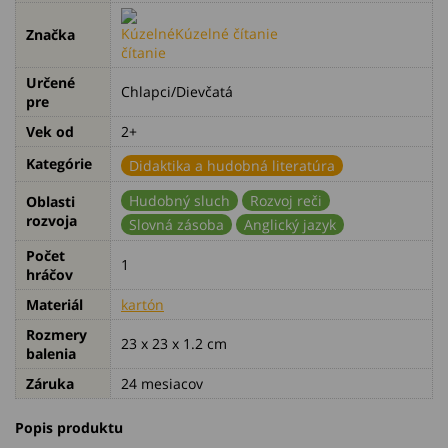
Kúzelné čítanie
Značka
Určené
Chlapci/Dievčatá
pre
Vek od
2+
Kategórie
Didaktika a hudobná literatúra
Hudobný sluch
Rozvoj reči
Oblasti
rozvoja
Slovná zásoba
Anglický jazyk
Počet
1
hráčov
Materiál
kartón
Rozmery
23 x 23 x 1.2 cm
balenia
Záruka
24 mesiacov
Popis produktu