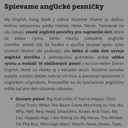
Spievame anglické pesničky
My English Song Book z edície Kúzelné čítanie je ďalšou
knihou vytvorenou podľa metódy Helen Doron. Tentokrát na
vás čakajú
veselé anglické pesničky pre najmenšie deti
, ktoré
sa vďaka rytmu ľahko naučia základné anglické
slovíčka. Vedeli ste, že hudba a výučba jazykov spolu úzko
súvisia? Možno vás prekvapí, ako
ľahko si vaše deti osvoja
anglické slovíčka
a jednoduchú gramatiku práve
vďaka
rytmu a melódii 16 obľúbených piesní
z kurzov Helen Doron
English, ktoré sú všetky aj v karaoke verzii. Kúzelná ceruzka
navyše umožní deťom nahrať ich hlas a porovnať výslovnosť s
anglickým originálom. Presvedčte sa, že vyučovanie angličtiny
môže byť pre deti úžasnou zábavou.
Zoznam piesní:
Big And Little; If You're Happy; Choo
Choo Train; When The Bears Come Marching In; Yes, No,
Why; Red, Red; Head, Shoulders, Knees And Toes; My
Car; Hippety Hop; I Am Riding On My Horse; The Wheels
On The Bus; Who Says Moo?; Mouth, Nose, Knees, Toes;