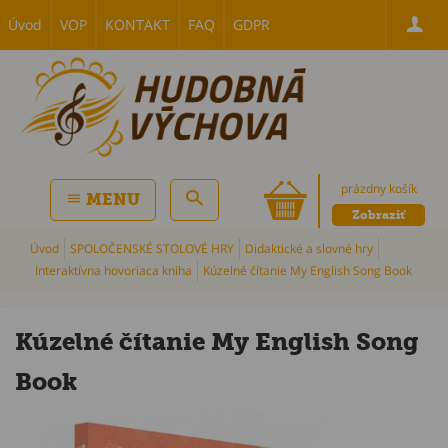
Úvod
VOP
KONTAKT
FAQ
GDPR
prázdny košík
MENU
Zobraziť
Úvod
SPOLOČENSKÉ STOLOVÉ HRY
Didaktické a slovné hry
Interaktívna hovoriaca kniha
Kúzelné čítanie My English Song Book
Kúzelné čítanie My English Song
Book