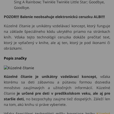
Sing A Rainbow; Twinkle Twinkle Little Star; Goodbye,
Goodbye.
POZOR!!! Balenie neobsahuje elektronickú ceruzku ALBI!!!
Kúzelné čítanie je unikátny vzdelávací koncept, ktorý funguje
na základe špeciálneho kódu ukrytého priamo na stránkach
kníh. Vďaka tejto technológii ceruzka dokáže prečítať text,
ktorý je vytlačený v knihe, ale aj ten, ktorý je pod ikonami či
obrázkami.
Popis značky
Kúzelné čítanie je unikátny vzdelávací koncept,
vďaka
ktorému sa deti zábavnou a pútavou formou dozvedia
množstvo zaujímavých a užitočných informácií. Kúzelné
čítanie
je určené pre deti v predškolskom veku, ale aj pre
staršie deti,
no bezpochyby zaujme tiež dospelých. Záleží len
na tom, akú knihu si práve vyberiete.
Vďaka špeciálnej technológii môžu hovoriace knihy
Kúzelné