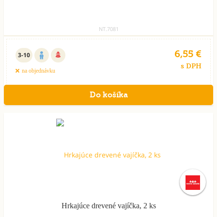
NT.7081
6,55 €
3-10
s DPH
na objednávku
Hrkajúce drevené vajíčka, 2 ks