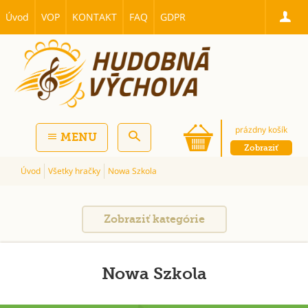
Úvod
VOP
KONTAKT
FAQ
GDPR
prázdny košík
MENU
Zobraziť
Úvod
Všetky hračky
Nowa Szkola
Zobraziť kategórie
Nowa Szkola