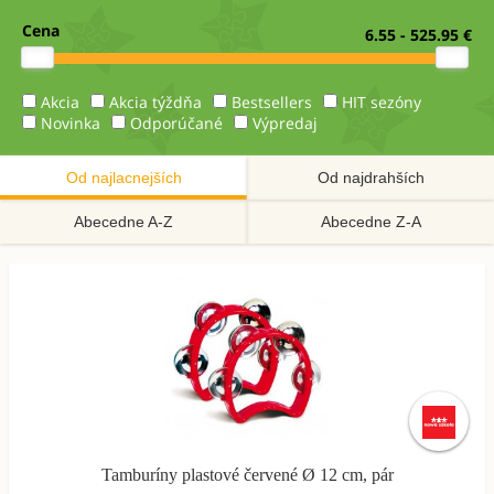
Cena
6.55 - 525.95 €
Akcia
Akcia týždňa
Bestsellers
HIT sezóny
Novinka
Odporúčané
Výpredaj
Od najlacnejších
Od najdrahších
Abecedne A-Z
Abecedne Z-A
Tamburíny plastové červené Ø 12 cm, pár