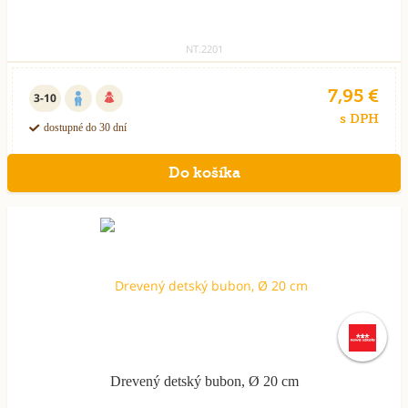
NT.2201
7,95 €
3-10
s DPH
dostupné do 30 dní
Akcia
týždňa
Drevený detský bubon, Ø 20 cm