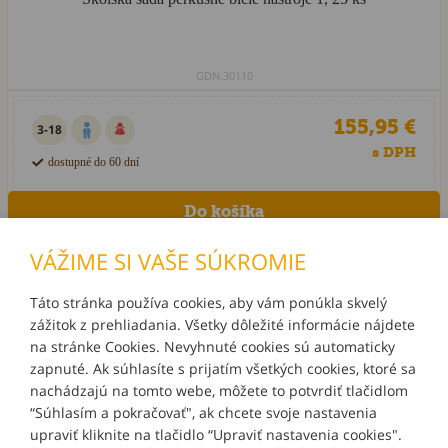
GDN.30110
155,95 €
3-18
s DPH
dostupné do 60 dní
VÁŽIME SI VAŠE SÚKROMIE
Táto stránka používa cookies, aby vám ponúkla skvelý
zážitok z prehliadania. Všetky dôležité informácie nájdete
INFORMÁCIE
na stránke Cookies. Nevyhnuté cookies sú automaticky
zapnuté. Ak súhlasíte s prijatím všetkých cookies, ktoré sa
MÔJ ÚČET
nachádzajú na tomto webe, môžete to potvrdiť tlačidlom
“Súhlasím a pokračovať", ak chcete svoje nastavenia
upraviť kliknite na tlačidlo “Upraviť nastavenia cookies".