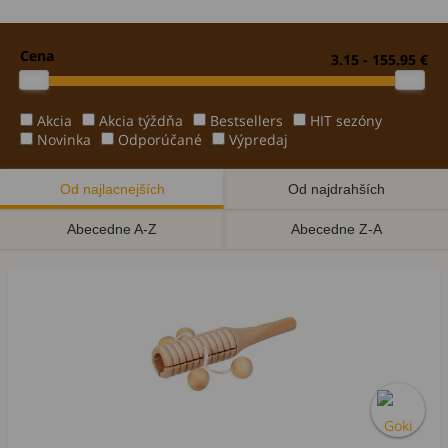
Cena
3.15 - 155.95 €
Akcia
Akcia týždňa
Bestsellers
HIT sezóny
Novinka
Odporúčané
Výpredaj
Od najlacnejších
Od najdrahších
Abecedne A-Z
Abecedne Z-A