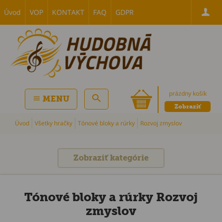
Úvod
VOP
KONTAKT
FAQ
GDPR
prázdny košík
MENU
Zobraziť
Úvod
Všetky hračky
Tónové bloky a rúrky
Rozvoj zmyslov
Zobraziť kategórie
Tónové bloky a rúrky Rozvoj
zmyslov