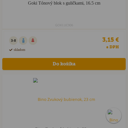
Goki Tónový blok s guličkami, 16.5 cm
GOKI.UC906
3,15 €
3-8
s DPH
skladom
Akcia