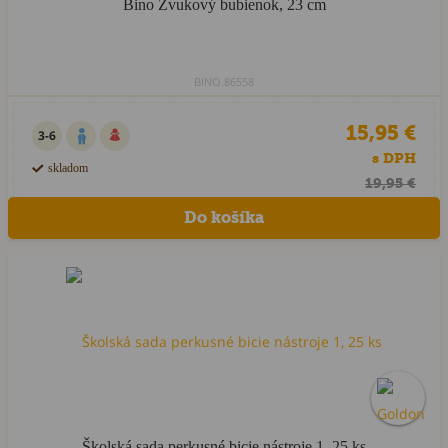
Bino Zvukový bubienok, 23 cm
BINO.86558
15,95 €
3-6
s DPH
skladom
19,95 €
Školská sada perkusné bicie nástroje 1, 25 ks