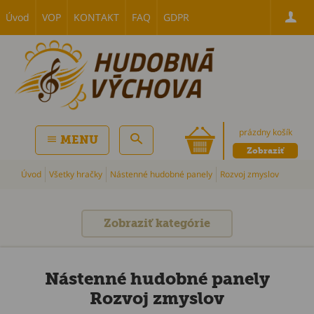
Úvod
VOP
KONTAKT
FAQ
GDPR
prázdny košík
MENU
Zobraziť
Úvod
Všetky hračky
Nástenné hudobné panely
Rozvoj zmyslov
Zobraziť kategórie
Nástenné hudobné panely
Rozvoj zmyslov