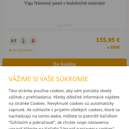
Viga Nástenný panel s hudobnými nástrojmi
VG.44718
135,95 €
3-7
s DPH
na objednávku
VÁŽIME SI VAŠE SÚKROMIE
Táto stránka používa cookies, aby vám ponúkla skvelý
zážitok z prehliadania. Všetky dôležité informácie nájdete
INFORMÁCIE
na stránke Cookies. Nevyhnuté cookies sú automaticky
zapnuté. Ak súhlasíte s prijatím všetkých cookies, ktoré sa
MÔJ ÚČET
nachádzajú na tomto webe, môžete to potvrdiť tlačidlom
“Súhlasím a pokračovať", ak chcete svoje nastavenia
upraviť kliknite na tlačidlo “Upraviť nastavenia cookies".