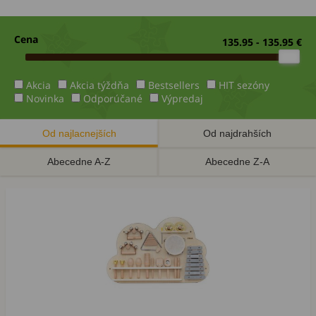
Cena
135.95 - 135.95 €
Akcia
Akcia týždňa
Bestsellers
HIT sezóny
Novinka
Odporúčané
Výpredaj
Od najlacnejších
Od najdrahších
Abecedne A-Z
Abecedne Z-A