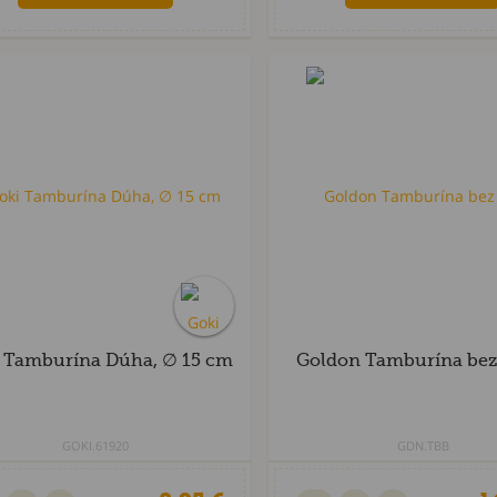
 Tamburína Dúha, ∅ 15 cm
Goldon Tamburína bez
GOKI.61920
GDN.TBB