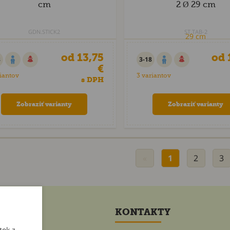
cm
2 Ø 29 cm
GDN.STICK2
ST.TAB-2
od 13,75
od 
8
3-18
€
riantov
3 variantov
s DPH
Zobraziť varianty
Zobraziť varianty
«
1
2
3
ET
KONTAKTY
tok z