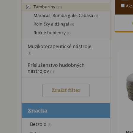
Akc
Tamburíny
(31)
Maracas, Rumba gule, Cabasa
(1)
Rolničky a džingel
(9)
Ručné bubienky
(1)
Muzikoterapeutické nástroje
(1)
Príslušenstvo hudobných
nástrojov
(1)
Zrušiť filter
Značka
Betzold
(3)