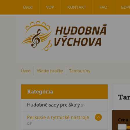
Úvod
VOP
KONTAKT
FAQ
GDP
Úvod
Všetky hračky
Tamburíny
Kategória
Ta
Hudobné sady pre školy
(3)
Perkusie a rytmické nástroje
Cena
(26)