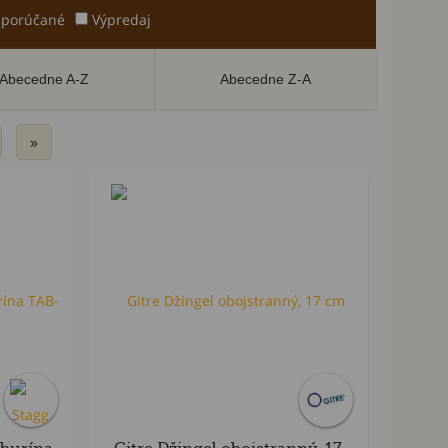
porúčané
Výpredaj
Abecedne A-Z
Abecedne Z-A
»