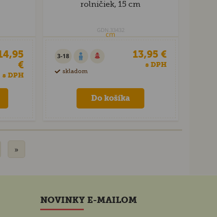
rolničiek, 15 cm
GDN.33432
14,95
13,95 €
3-18
€
s DPH
skladom
s DPH
»
NOVINKY E-MAILOM