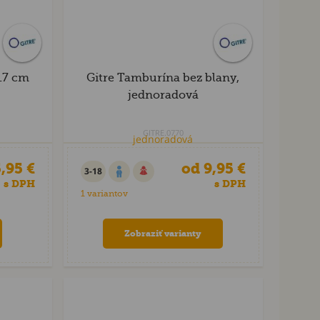
 17 cm
Gitre Tamburína bez blany,
jednoradová
GITRE.0770
,95 €
od 9,95 €
3-18
s DPH
s DPH
1 variantov
Zobraziť varianty
Akcia