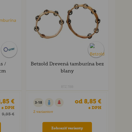
s /
Betzold Drevená tamburína bez
 cm
blany
BTZ.TBB
,85 €
od 8,85 €
3-18
s DPH
s DPH
2 variantov
9,95 €
Zobraziť varianty