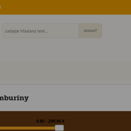
R
mburíny
0.85 - 299.95 €