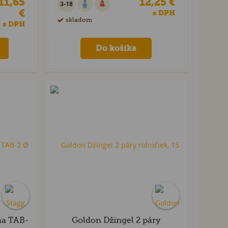
11,65
12,25 €
3-18
€
s DPH
skladom
s DPH
na TAB-
Goldon Džingel 2 páry