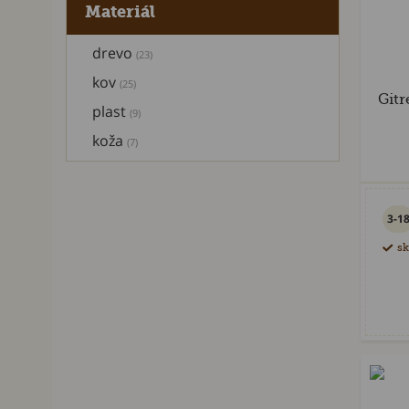
Materiál
drevo
(23)
kov
(25)
Gitr
plast
(9)
koža
(7)
3-1
s