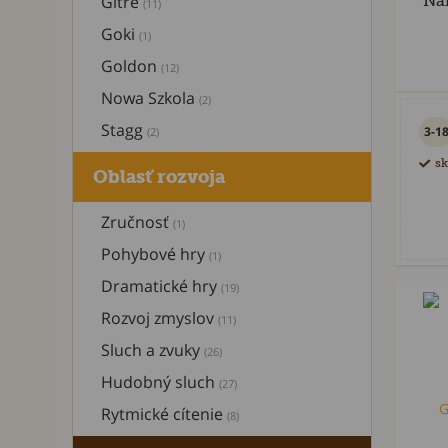
Gitre
Ná
(11)
Goki
(1)
Goldon
(12)
Nowa Szkola
(2)
Stagg
3-1
(2)
s
Oblasť rozvoja
Zručnosť
(1)
Pohybové hry
(1)
Dramatické hry
(19)
Rozvoj zmyslov
(11)
Sluch a zvuky
(26)
Hudobný sluch
(27)
Rytmické cítenie
(8)