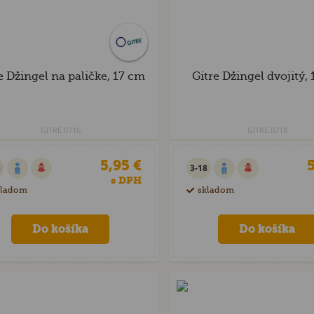
e Džingel na paličke, 17 cm
Gitre Džingel dvojitý,
GITRE.0716
GITRE.0718
5,95 €
5
8
3-18
s DPH
kladom
skladom