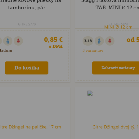
hradné kovové pliešky na
Stagg Plastová minita
tamburínu, pár
TAB-MINI Ø 12 c
GITRE.S770
ST.TAB-MINI
0,85 €
od 5
8
3-18
s DPH
kladom
5 variantov
Zobraziť varianty