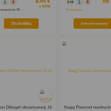
8,95 €
od 
3-18
s DPH
stupné do 30 dní
3 variantov
Zobraziť varianty
on Džingel obojstranný, 16
Stagg Plastová tamburí