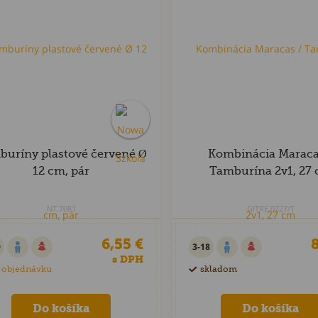
buríny plastové červené Ø
Kombinácia Maraca
12 cm, pár
Tamburína 2v1, 27
NT.7081
GITRE.0727/T
6,55 €
8
0
3-18
s DPH
 objednávku
skladom