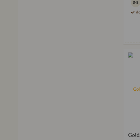
3-8
do
Gold