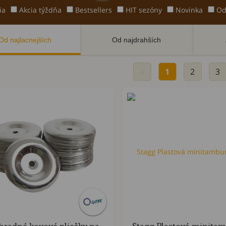
ia
Akcia týždňa
Bestsellers
HIT sezóny
Novinka
Od
Od najlacnejších
Od najdrahších
«
1
2
3
Bestsellers