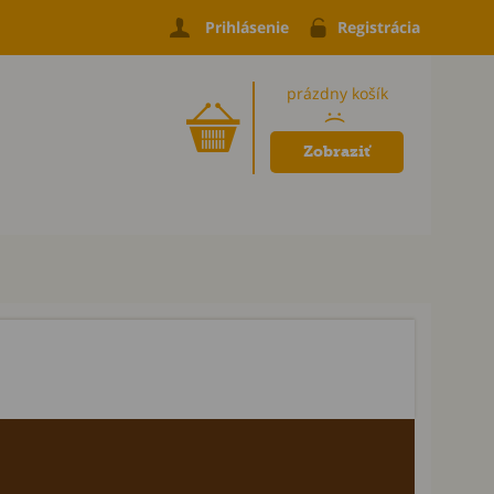
Prihlásenie
Registrácia
prázdny košík
:(
Zobraziť