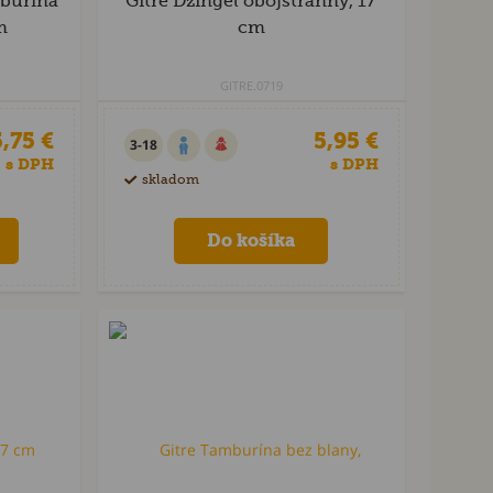
mburína
Gitre Džingel obojstranný, 17
m
cm
GITRE.0719
,75 €
5,95 €
3-18
s DPH
s DPH
skladom