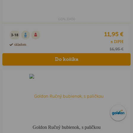
GDN.33450
11,95 €
3-18
s DPH
skladom
16,95 €
Goldon Ručný bubienok, s paličkou