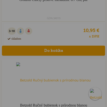
GDN.34010
10,95 €
3-18
s DPH
skladom
Betzold Ručný bubienok s prírodnou blanou