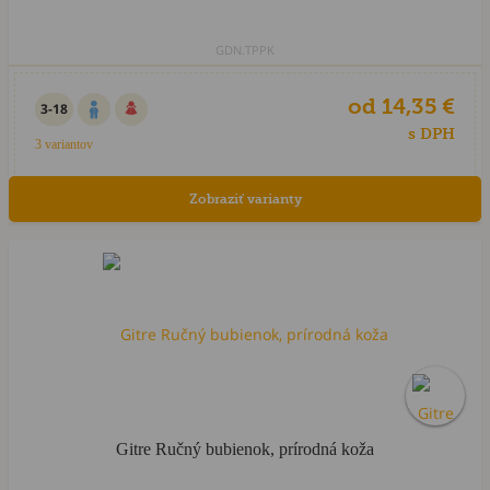
GDN.TPPK
od 14,35 €
3-18
s DPH
3 variantov
Zobraziť varianty
Gitre Ručný bubienok, prírodná koža