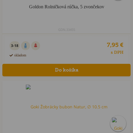
Goldon Rolničková rúčka, 5 zvončekov
GDN.33455
7,95 €
3-18
s DPH
skladom