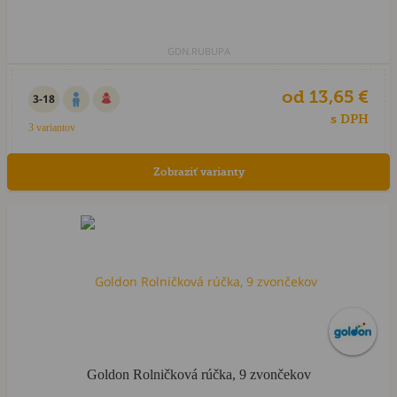
GDN.RUBUPA
od 13,65 €
3-18
s DPH
3 variantov
Zobraziť varianty
Goldon Rolničková rúčka, 9 zvončekov