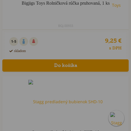
Bigjigs Toys Rolničková rúčka pruhovaná, 1 ks
BGJ.00933
9,25 €
1-5
s DPH
skladom