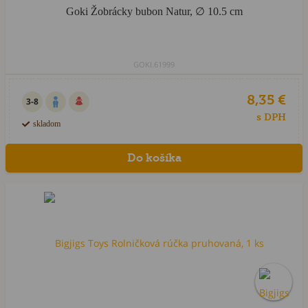
Goki Žobrácky bubon Natur, ∅ 10.5 cm
GOKI.61999
8,35 €
3-8
s DPH
skladom