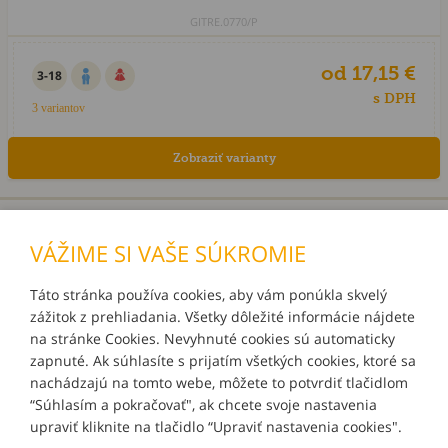
GITRE.0770/P
od 17,15 €
3-18
s DPH
3 variantov
Zobraziť varianty
«
1
2
3
»
VÁŽIME SI VAŠE SÚKROMIE
Táto stránka používa cookies, aby vám ponúkla skvelý
zážitok z prehliadania. Všetky dôležité informácie nájdete
INFORMÁCIE
na stránke Cookies. Nevyhnuté cookies sú automaticky
zapnuté. Ak súhlasíte s prijatím všetkých cookies, ktoré sa
MÔJ ÚČET
nachádzajú na tomto webe, môžete to potvrdiť tlačidlom
“Súhlasím a pokračovať", ak chcete svoje nastavenia
upraviť kliknite na tlačidlo “Upraviť nastavenia cookies".