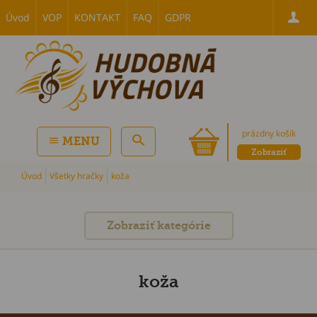
Úvod
VOP
KONTAKT
FAQ
GDPR
prázdny košík
MENU
Zobraziť
Úvod
Všetky hračky
koža
Zobraziť kategórie
koža