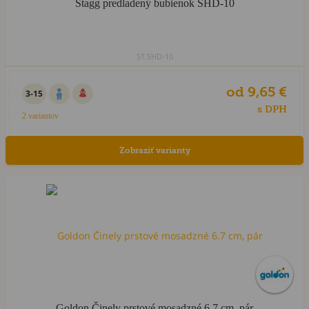
Stagg predladený bubienok SHD-10
ST.SHD-10
od 9,65 €
3-15
s DPH
2 variantov
Zobraziť varianty
Goldon Činely prstové mosadzné 6.7 cm, pár