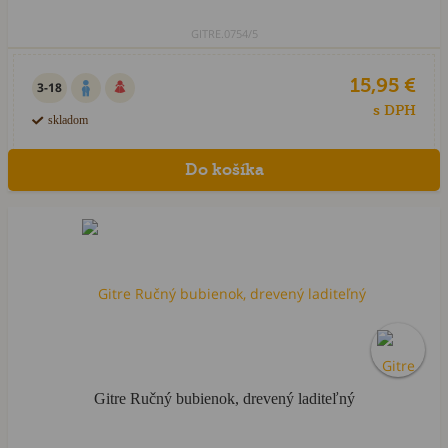
GITRE.0754/5
15,95 €
3-18
s DPH
skladom
Gitre Ručný bubienok, drevený laditeľný