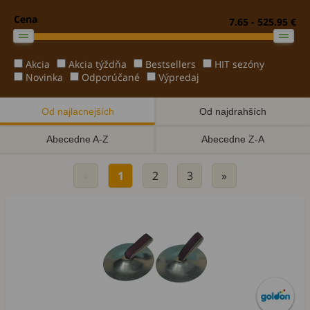
Cena
7.65 - 525.95 €
Akcia
Akcia týždňa
Bestsellers
HIT sezóny
Novinka
Odporúčané
Výpredaj
Od najlacnejších
Od najdrahších
Abecedne A-Z
Abecedne Z-A
«
1
2
3
»