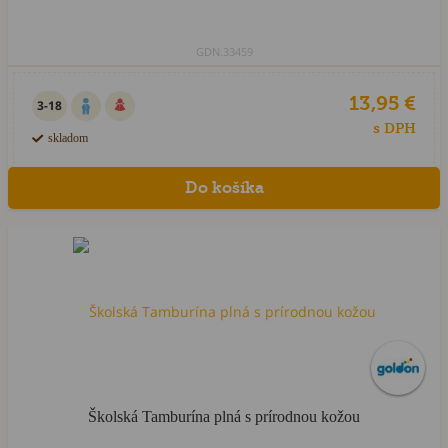
GDN.33459
13,95 €
3-18
s DPH
skladom
HIT sezóny
Školská Tamburína plná s prírodnou kožou