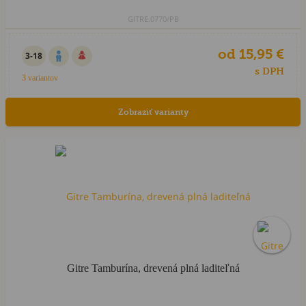
GITRE.0770/PB
od 15,95 €
3-18
s DPH
3 variantov
Zobraziť varianty
Gitre Tamburína, drevená plná laditeľná