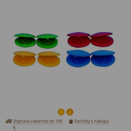
1
2
Doprava zadarmo od 195
Darčeky k nákupu
€