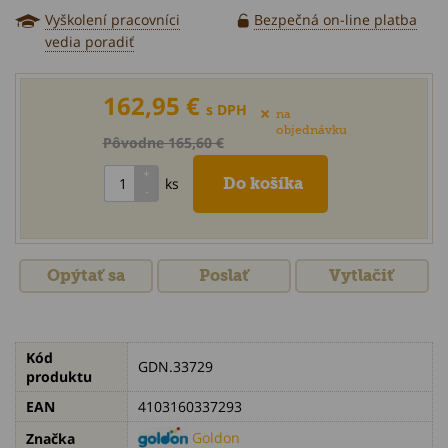
Vyškolení pracovníci
Bezpečná on-line platba
vedia poradiť
162,95 €
s DPH
na
objednávku
Pôvodne 165,60 €
ks
Opýtať sa
Poslať
Vytlačiť
Kód
GDN.33729
produktu
EAN
4103160337293
Goldon
Značka