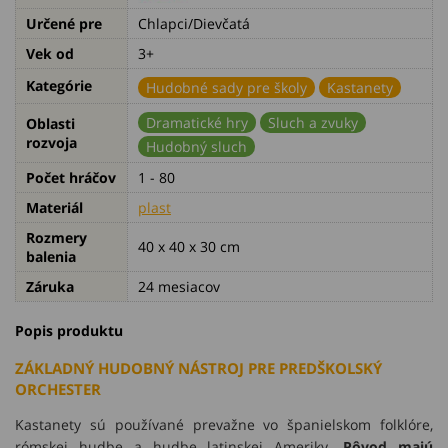
Určené pre
Chlapci/Dievčatá
Vek od
3+
Kategórie
Hudobné sady pre školy
Kastanety
Dramatické hry
Sluch a zvuky
Oblasti
rozvoja
Hudobný sluch
Počet hráčov
1 - 80
Materiál
plast
Rozmery
40 x 40 x 30 cm
balenia
Záruka
24 mesiacov
Popis produktu
ZÁKLADNÝ HUDOBNÝ NÁSTROJ PRE PREDŠKOLSKÝ
ORCHESTER
Kastanety sú používané prevažne vo španielskom folklóre,
rómskej hudbe a hudbe latinskej Ameriky.
Pôvod majú