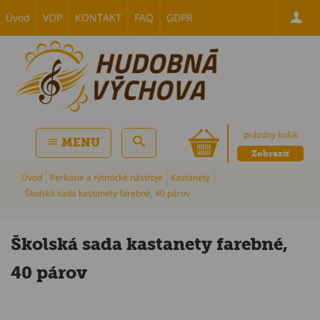
Úvod
VOP
KONTAKT
FAQ
GDPR
prázdny košík
MENU
Zobraziť
Úvod
Perkusie a rytmické nástroje
Kastanety
Školská sada kastanety farebné, 40 párov
Školská sada kastanety farebné,
40 párov
P