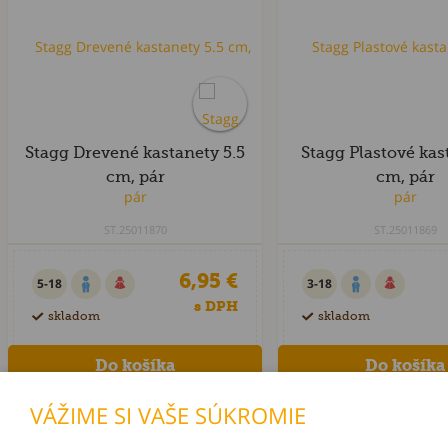
Stagg Drevené kastanety 5.5
Stagg Plastové kas
cm, pár
cm, pár
ST.25011870
ST.25011869
6,95 €
5-18
3-18
s DPH
skladom
skladom
VÁŽIME SI VAŠE SÚKROMIE