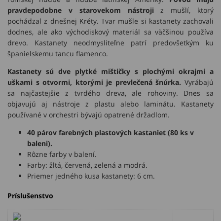
pravdepodobne v starovekom nástroji
z mušlí, ktorý
pochádzal z dnešnej Kréty. Tvar mušle si kastanety zachovali
dodnes, ale ako východiskový materiál sa väčšinou používa
drevo. Kastanety neodmysliteľne patrí predovšetkým ku
španielskemu tancu flamenco.
Kastanety sú dve plytké mištičky s plochými okrajmi a
uškami s otvormi, ktorými je prevlečená šnúrka.
Vyrábajú
sa najčastejšie z tvrdého dreva, ale rohoviny. Dnes sa
objavujú aj nástroje z plastu alebo laminátu. Kastanety
používané v orchestri bývajú opatrené držadlom.
40 párov farebných plastových kastaniet (80 ks v
baleni).
Rôzne farby v balení.
Farby: žltá, červená, zelená a modrá.
Priemer jedného kusa kastanety: 6 cm.
Príslušenstvo