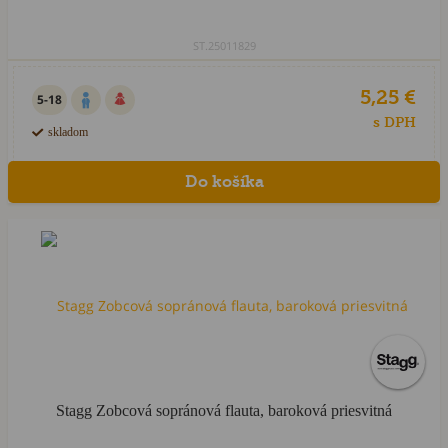
ST.25011829
5,25 €
5-18
s DPH
skladom
Stagg Zobcová sopránová flauta, baroková priesvitná