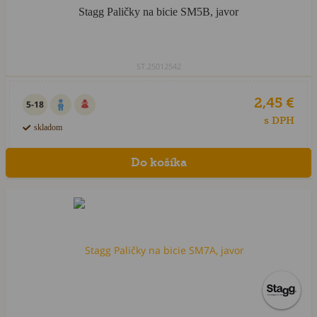
Stagg Paličky na bicie SM5B, javor
ST.25012542
2,45 €
5-18
s DPH
skladom