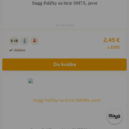
Stagg Paličky na bicie SM7A, javor
ST.25012540
2,45 €
5-18
s DPH
skladom