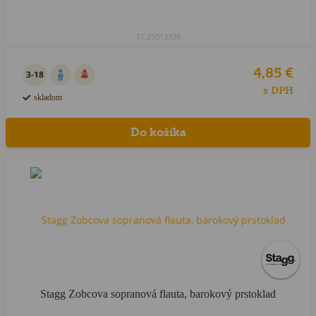
ST.25013339
4,85 €
3-18
s DPH
skladom
Stagg Zobcova sopranová flauta, barokový prstoklad