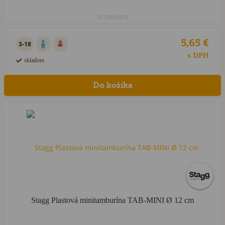
ST.25014911
5,65 €
3-18
s DPH
skladom
Stagg Plastová minitamburína TAB-MINI Ø 12 cm