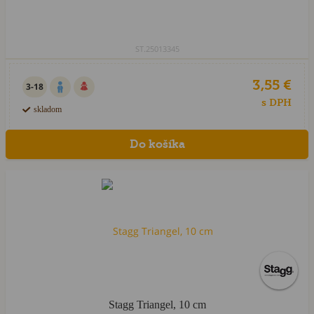
ST.25013345
3,55 €
3-18
s DPH
skladom
Stagg Triangel, 10 cm