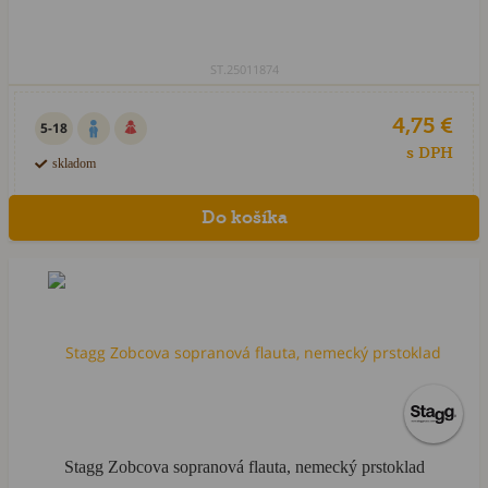
ST.25011874
4,75 €
5-18
s DPH
skladom
Akcia
Stagg Zobcova sopranová flauta, nemecký prstoklad