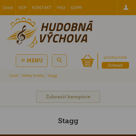
Úvod
VOP
KONTAKT
FAQ
GDPR
prázdny košík
MENU
Zobraziť
Úvod
Všetky hračky
Stagg
Zobraziť kategórie
Stagg