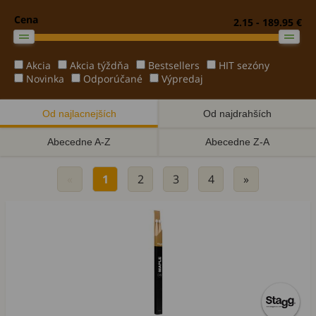
Cena
2.15 - 189.95 €
Akcia
Akcia týždňa
Bestsellers
HIT sezóny
Novinka
Odporúčané
Výpredaj
Od najlacnejších
Od najdrahších
Abecedne A-Z
Abecedne Z-A
«
1
2
3
4
»