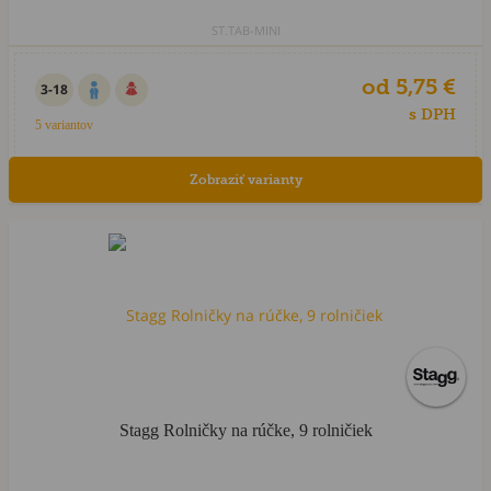
ST.TAB-MINI
od 5,75 €
3-18
s DPH
5 variantov
Zobraziť varianty
HIT sezóny
Stagg Rolničky na rúčke, 9 rolničiek