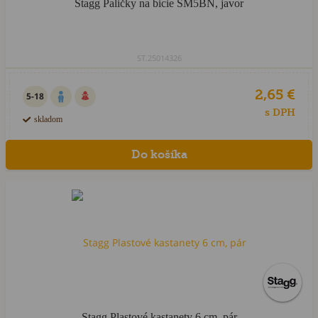
Stagg Paličky na bicie SM5BN, javor
ST.25014326
2,65 €
5-18
s DPH
skladom
Stagg Plastové kastanety 6 cm, pár