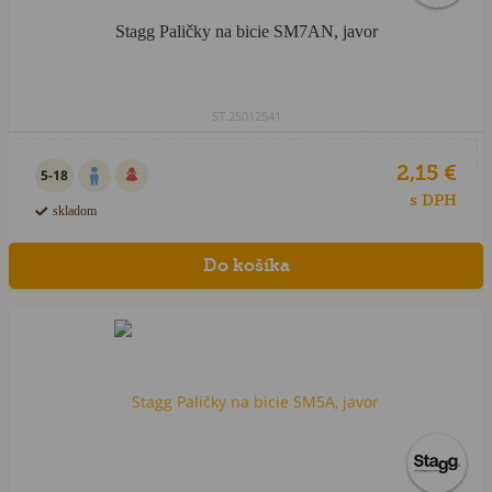
Stagg Paličky na bicie SM7AN, javor
ST.25012541
2,15 €
5-18
s DPH
skladom