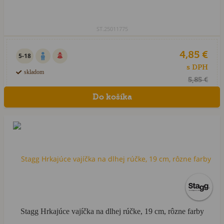
ST.25011775
4,85 €
5-18
s DPH
skladom
5,85 €
Novinka
Stagg Hrkajúce vajíčka na dlhej rúčke, 19 cm, rôzne farby