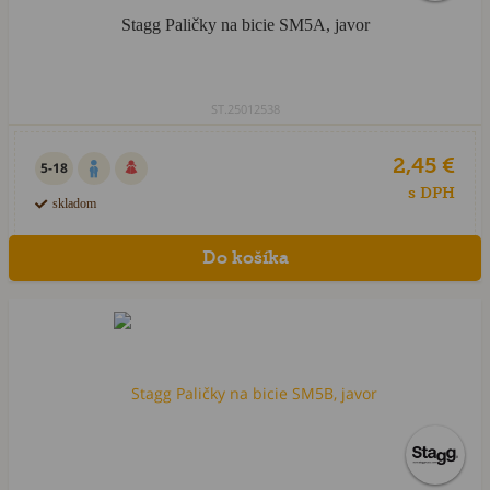
Stagg Paličky na bicie SM5A, javor
ST.25012538
2,45 €
5-18
s DPH
skladom