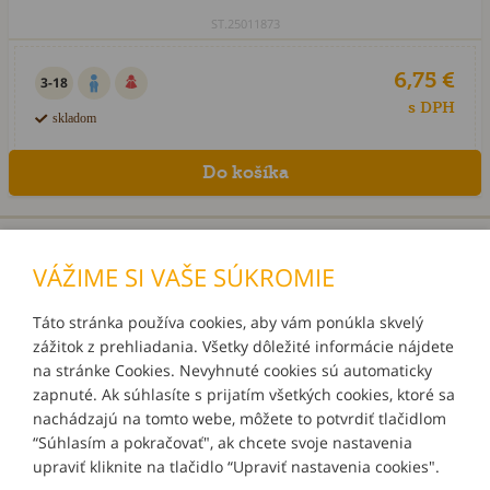
ST.25011873
6,75 €
3-18
s DPH
skladom
«
1
2
3
4
»
VÁŽIME SI VAŠE SÚKROMIE
Táto stránka používa cookies, aby vám ponúkla skvelý
zážitok z prehliadania. Všetky dôležité informácie nájdete
INFORMÁCIE
na stránke Cookies. Nevyhnuté cookies sú automaticky
zapnuté. Ak súhlasíte s prijatím všetkých cookies, ktoré sa
MÔJ ÚČET
nachádzajú na tomto webe, môžete to potvrdiť tlačidlom
“Súhlasím a pokračovať", ak chcete svoje nastavenia
upraviť kliknite na tlačidlo “Upraviť nastavenia cookies".