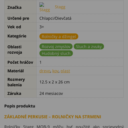
Stagg
Značka
Určené pre
Chlapci/Dievčatá
Vek od
3+
Kategórie
Rolničky a džingel
Rozvoj zmyslov
Sluch a zvuky
Oblasti
rozvoja
Hudobný sluch
Počet hráčov
1
Materiál
drevo
,
kov
,
plast
Rozmery
12.5 x 2 x 26 cm
balenia
Záruka
24 mesiacov
Popis produktu
ZÁKLADNÉ PERKUSIE – ROLNIČKY NA STRMENI
Rolničky Stagg MOB-9 môžu byť použité ako sprievodný