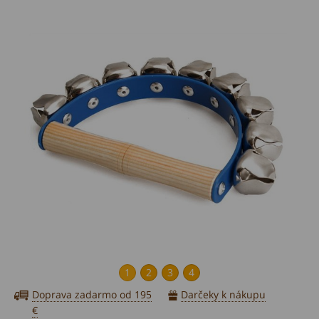
HIT sezóny
1
2
3
4
Doprava zadarmo od 195
Darčeky k nákupu
€