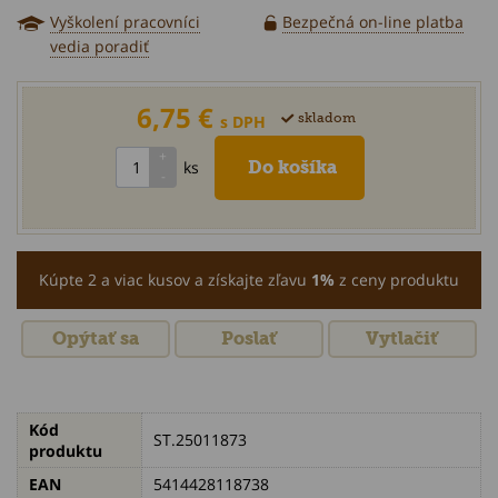
Vyškolení pracovníci
Bezpečná on-line platba
vedia poradiť
6,75 €
skladom
s DPH
ks
Kúpte 2 a viac kusov a získajte zľavu
1%
z ceny produktu
Opýtať sa
Poslať
Vytlačiť
Kód
ST.25011873
produktu
EAN
5414428118738