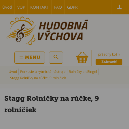
Úvod
VOP
KONTAKT
FAQ
GDPR
prázdny košík
MENU
Zobraziť
Úvod
Perkusie a rytmické nástroje
Rolničky a džingel
Stagg Rolničky na rúčke, 9 rolničiek
Stagg Rolničky na rúčke, 9
rolničiek