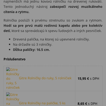
najmenších má jednu kovovú rolničku na drevenej rukoväti.
Tento jednoduchý nástroj
zabezpečí r
ozvoj muzikálneho
cítenia a rytmu.
Rolnička poslúži k prvému stretnutiu so zvukom a rytmom.
Hodí sa pre prvú malú rodinnú kapelu alebo pre kolektív
detí
, ktoré sa sprevádzajú k spevu ľudových a iných pesničiek.
Drevená palička, na ktorej sú upevnené rolničky.
Na držadle sú 3 rolničky.
Dĺžka paličky: 16.5 cm.
Príslušenstvo
Gitre Rolničky do ruky, 5 rolničiek
15,95 €
s DPH
Gitre Rolničky na paličke, 5 ks
8,65 €
s DPH