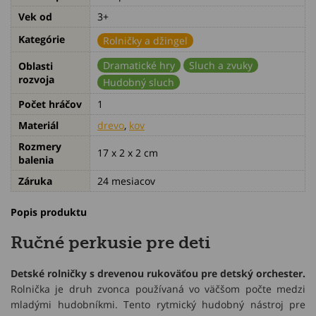
Vek od
3+
Kategórie
Rolničky a džingel
Dramatické hry
Sluch a zvuky
Oblasti
rozvoja
Hudobný sluch
Počet hráčov
1
Materiál
drevo
,
kov
Rozmery
17 x 2 x 2 cm
balenia
Záruka
24 mesiacov
Popis produktu
Ručné perkusie pre deti
Detské rolničky s drevenou rukoväťou pre detský orchester.
Rolnička je druh zvonca používaná vo väčšom počte medzi
mladými hudobníkmi. Tento rytmický hudobný nástroj pre