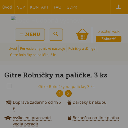
Úvod
VOP
KONTAKT
FAQ
GDPR
prázdny košík
MENU
Zobraziť
Úvod
Perkusie a rytmické nástroje
Rolničky a džingel
Gitre Rolničky na paličke, 3 ks
Gitre Rolničky na paličke, 3 ks
P
1
2
Doprava zadarmo od 195
Darčeky k nákupu
€
Vyškolení pracovníci
Bezpečná on-line platba
vedia poradiť