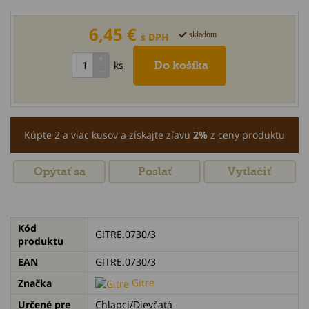
6,45 €
skladom
s DPH
ks
Kúpte 2 a viac kusov a získajte zľavu
2%
z ceny produktu
Opýtať sa
Poslať
Vytlačiť
Kód
GITRE.0730/3
produktu
EAN
GITRE.0730/3
Gitre
Značka
Určené pre
Chlapci/Dievčatá