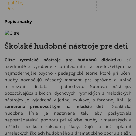
Popis značky
Školské hudobné nástroje pre deti
Gitre rytmické nástroje pre hudobnú didaktiku
sú
navrhnuté a vyrobené s prihliadnutím a predovšetkým na
najmodernejšie psycho - pedagogické teórie, ktoré pri učení
hudby naznačujú zásadný moment pre správne a úplné
formovanie dieťaťa - jednotlivca. Súprava nástrojov
pozostávajúca z bicích, dychových, rytmických a melodických
nástrojov je vyjadrená v jednej zvukovej a farebnej línii. Je
zameraná predovšetkým na mladšie deti
. Didaktická
hudobná línia je nastavená tak, aby poskytovala
nepostrádateľnú podporu pri výučbe hudby v materských a
nižších ročníkoch základnej školy. Dajú sa tiež uplatniť
umeleckých školách hudobného a dramatického oboru a tiež v