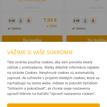
ST.25019715
GDN.33410
7,95 €
3-18
3-18
s DPH
skladom
skladom
VÁŽIME SI VAŠE SÚKROMIE
Táto stránka používa cookies, aby vám ponúkla skvelý
zážitok z prehliadania. Všetky dôležité informácie nájdete
INFORMÁCIE
na stránke Cookies. Nevyhnuté cookies sú automaticky
zapnuté. Ak súhlasíte s prijatím všetkých cookies, ktoré sa
MÔJ ÚČET
nachádzajú na tomto webe, môžete to potvrdiť tlačidlom
“Súhlasím a pokračovať", ak chcete svoje nastavenia
upraviť kliknite na tlačidlo “Upraviť nastavenia cookies".
KONTAKTY