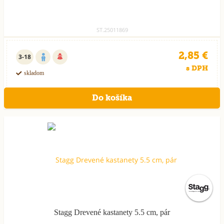
ST.25011869
2,85 €
3-18
s DPH
skladom
Stagg Drevené kastanety 5.5 cm, pár