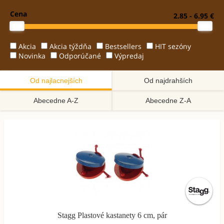
Cena
2.85 - 6.95 €
Akcia
Akcia týždňa
Bestsellers
HIT sezóny
Novinka
Odporúčané
Výpredaj
Od najlacnejších
Od najdrahších
Abecedne A-Z
Abecedne Z-A
Stagg Plastové kastanety 6 cm, pár