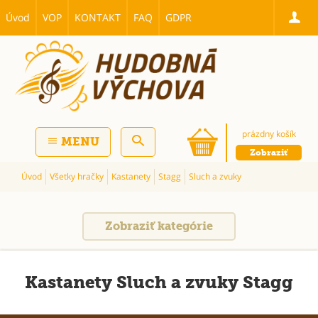
Úvod
VOP
KONTAKT
FAQ
GDPR
prázdny košík
MENU
Zobraziť
Úvod
Všetky hračky
Kastanety
Stagg
Sluch a zvuky
Zobraziť kategórie
Kastanety Sluch a zvuky Stagg