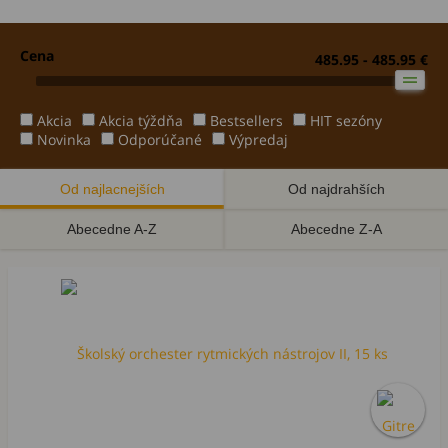
Cena
485.95 - 485.95 €
Akcia
Akcia týždňa
Bestsellers
HIT sezóny
Novinka
Odporúčané
Výpredaj
Od najlacnejších
Od najdrahších
Abecedne A-Z
Abecedne Z-A