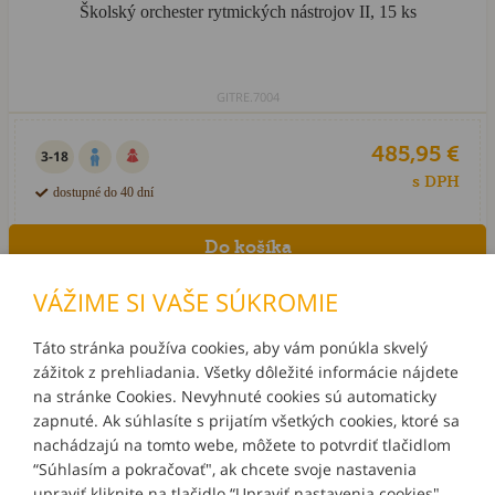
Školský orchester rytmických nástrojov II, 15 ks
GITRE.7004
485,95 €
3-18
s DPH
dostupné do 40 dní
VÁŽIME SI VAŠE SÚKROMIE
Táto stránka používa cookies, aby vám ponúkla skvelý
zážitok z prehliadania. Všetky dôležité informácie nájdete
INFORMÁCIE
na stránke Cookies. Nevyhnuté cookies sú automaticky
zapnuté. Ak súhlasíte s prijatím všetkých cookies, ktoré sa
MÔJ ÚČET
nachádzajú na tomto webe, môžete to potvrdiť tlačidlom
“Súhlasím a pokračovať", ak chcete svoje nastavenia
upraviť kliknite na tlačidlo “Upraviť nastavenia cookies".