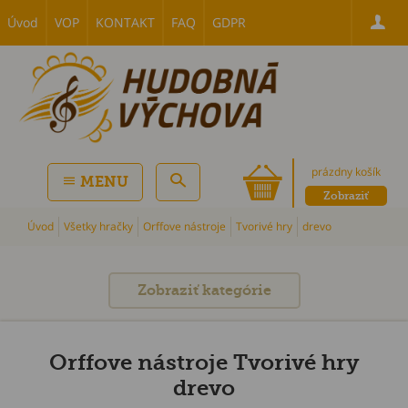
Úvod
VOP
KONTAKT
FAQ
GDPR
prázdny košík
MENU
Zobraziť
Úvod
Všetky hračky
Orffove nástroje
Tvorivé hry
drevo
Zobraziť kategórie
Orffove nástroje Tvorivé hry
drevo