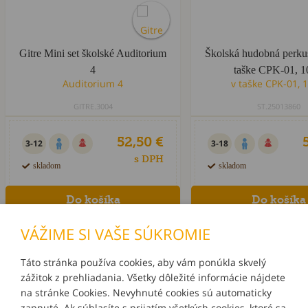
Gitre Mini set školské Auditorium
Školská hudobná perku
4
taške CPK-01, 1
GITRE.3004
ST.25013860
52,50 €
3-12
3-18
s DPH
skladom
skladom
VÁŽIME SI VAŠE SÚKROMIE
Táto stránka používa cookies, aby vám ponúkla skvelý
zážitok z prehliadania. Všetky dôležité informácie nájdete
INFORMÁCIE
na stránke Cookies. Nevyhnuté cookies sú automaticky
zapnuté. Ak súhlasíte s prijatím všetkých cookies, ktoré sa