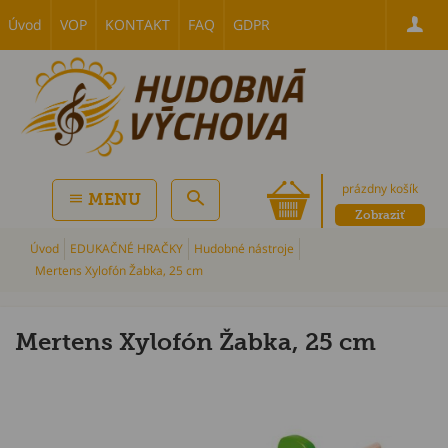
Úvod
VOP
KONTAKT
FAQ
GDPR
prázdny košík
MENU
Zobraziť
Úvod
EDUKAČNÉ HRAČKY
Hudobné nástroje
Mertens Xylofón Žabka, 25 cm
Mertens Xylofón Žabka, 25 cm