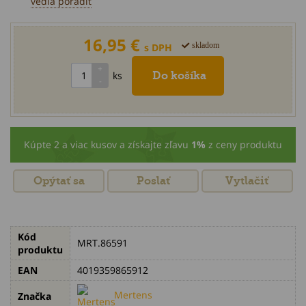
vedia poradiť
16,95 €
skladom
s DPH
ks
Kúpte 2 a viac kusov a získajte zľavu
1%
z ceny produktu
Opýtať sa
Poslať
Vytlačiť
Kód
MRT.86591
produktu
EAN
4019359865912
Mertens
Značka