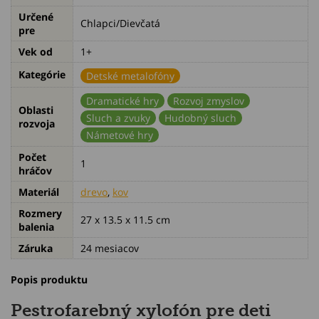
Určené
Chlapci/Dievčatá
pre
Vek od
1+
Kategórie
Detské metalofóny
Dramatické hry
Rozvoj zmyslov
Oblasti
Sluch a zvuky
Hudobný sluch
rozvoja
Námetové hry
Počet
1
hráčov
Materiál
drevo
,
kov
Rozmery
27 x 13.5 x 11.5 cm
balenia
Záruka
24 mesiacov
Popis produktu
Pestrofarebný xylofón pre deti