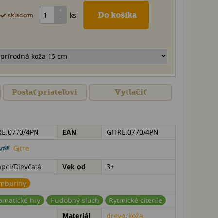
ks
skladom
Poslať priateľovi
Vytlačiť
RE.0770/4PN
EAN
GITRE.0770/4PN
Gitre
apci/Dievčatá
Vek od
3+
mburíny
amatické hry
Hudobný sluch
Rytmické cítenie
Materiál
drevo
,
koža