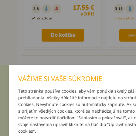
17,55 €
3-8
3-18
s DPH
skladom
5 variantov
Zob
VÁŽIME SI VAŠE SÚKROMIE
INFORMÁCIE
MÔJ ÚČ
Táto stránka používa cookies, aby vám ponúkla skvelý záži
O nás
Prihlásenie
prehliadania. Všetky dôležité informácie nájdete na strán
Platba a doručenie
Registrácia
Cookies. Nevyhnuté cookies sú automaticky zapnuté. Ak s
Darčeky k objednávkam
Zabudnuté 
s prijatím všetkých cookies, ktoré sa nachádzajú na tomto
Podpor svoju školu
môžete to potvrdiť tlačidlom “Súhlasím a pokračovať", ak 
Všeobecné obchodné podmienky
svoje nastavenia upraviť kliknite na tlačidlo “Upraviť nast
Reklamačné podmienky
cookies".
Kontakt