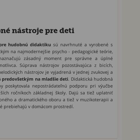
é nástroje pre deti
 pre hudobnú didaktiku
sú navrhnuté a vyrobené s
tkým na najmodernejšie psycho - pedagogické teórie,
 naznačujú zásadný moment pre správne a úplné
notlivca. Súprava nástrojov pozostávajúca z bicích,
elodických nástrojov je vyjadrená v jednej zvukovej a
 predovšetkým na mladšie deti
. Didaktická hudobná
aby poskytovala nepostrádateľnú podporu pri výučbe
ích ročníkoch základnej školy. Dajú sa tiež uplatniť
ného a dramatického oboru a tiež v muzikoterapii a
ré prebiehajú v domácom prostredí.