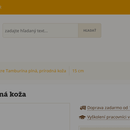
R
tre Tamburína plná, prírodná koža
15 cm
ná koža
Doprava zadarmo od 
Vyškolení pracovníci 