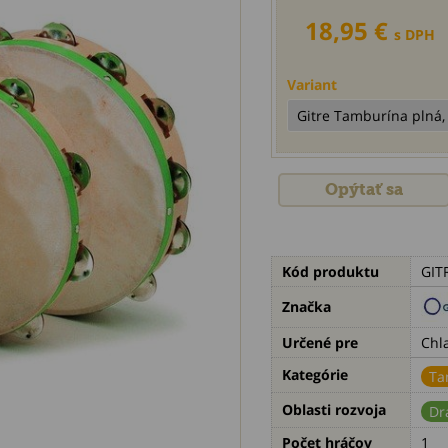
18,95 €
s DPH
Variant
Opýtať sa
Kód produktu
GIT
Značka
Určené pre
Chl
Kategórie
Ta
Oblasti rozvoja
Dr
Počet hráčov
1