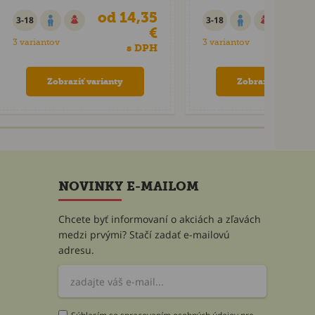
od 14,35
od 
3-18
3-18
€
3 variantov
3 variantov
s DPH
Zobraziť varianty
Zobraziť varianty
NOVINKY E-MAILOM
Chcete byť informovaní o akciách a zľavách
medzi prvými? Stačí zadať e-mailovú
adresu.