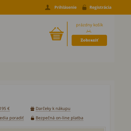
Prihlásenie
Registrácia
prázdny košík
:(
Zobraziť
195 €
Darčeky k nákupu
vedia poradiť
Bezpečná on-line platba