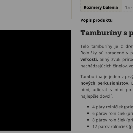
Rozmery balenia
15 
Popis produktu
Tamburíny s 
Telo tamburíny je z dre
Rolničky sú zoradené v 
veľkosti.
Silný zvuk príro
nachádzajúcich činelov, v
Tamburína je jeden z prvý
nových
perkusionistov
. 
nimi, udierať s nimi po 
najlepšie dovolí.
4 páry rolničiek (p
6 párov rolničiek (
8 párov rolničiek (
12 párov rolničiek 