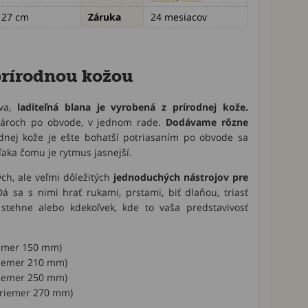
- 27 cm
Záruka
24 mesiacov
prírodnou kožou
va,
laditeľná blana je vyrobená z prírodnej kože.
pároch po obvode, v jednom rade.
Dodávame rôzne
dnej kože je ešte bohatší potriasaním po obvode sa
ďaka čomu je rytmus jasnejší.
ch, ale veľmi dôležitých
jednoduchých nástrojov pre
Dá sa s nimi hrať rukami, prstami, biť dlaňou, triasť
stehne alebo kdekoľvek, kde to vaša predstavivosť
riemer 150 mm)
priemer 210 mm)
priemer 250 mm)
(priemer 270 mm)