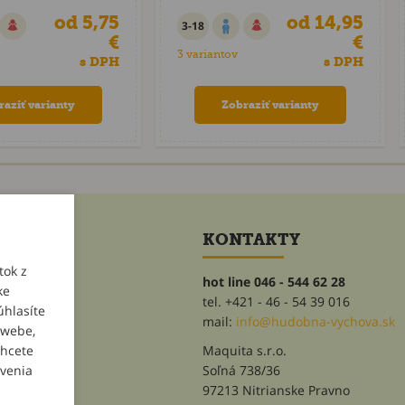
od 5,75
od 14,95
3-18
€
€
3 variantov
s DPH
s DPH
raziť varianty
Zobraziť varianty
ET
KONTAKTY
tok z
hot line 046 - 544 62 28
ke
tel. +421 - 46 - 54 39 016
úhlasíte
heslo
mail:
info@hudobna-vychova.sk
 webe,
chcete
Maquita s.r.o.
avenia
Soľná 738/36
97213 Nitrianske Pravno