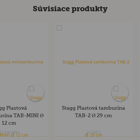
Súvisiace produkty
gg Plastová
Stagg Plastová tamburína
urína TAB-MINI Ø
TAB-2 Ø 29 cm
12 cm
ST.TAB-MINI
ST.TAB-2