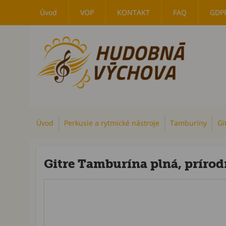
Úvod
VOP
KONTAKT
FAQ
GDP
Úvod
Perkusie a rytmické nástroje
Tamburíny
Gi
Gitre Tamburína plná, prírod