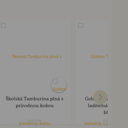
HIT sezóny
Školská Tamburína plná s
Goldon Tamburína
prírodnou kožou
laditeľná, s plast
blanou
GDN.TPPK
GDN.TPLPB