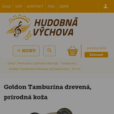
Úvod
VOP
KONTAKT
FAQ
GDPR
prázdny košík
MENU
Zobraziť
Úvod
Perkusie a rytmické nástroje
Tamburíny
Goldon Tamburína drevená, prírodná koža
20 cm
Goldon Tamburína drevená,
prírodná koža