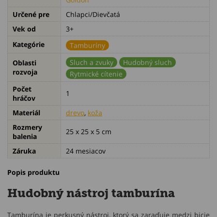
Určené pre
Chlapci/Dievčatá
Vek od
3+
Kategórie
Tamburíny
Sluch a zvuky
Hudobný sluch
Oblasti
rozvoja
Rytmické cítenie
Počet
1
hráčov
Materiál
drevo
,
koža
Rozmery
25 x 25 x 5 cm
balenia
Záruka
24 mesiacov
Popis produktu
Hudobný nástroj tamburína
Tamburína je perkusný nástroj, ktorý sa zaraďuje medzi bicie