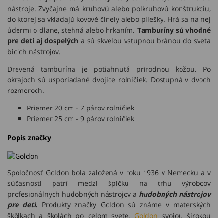
nástroje. Zvyčajne má kruhovú alebo polkruhovú konštrukciu,
do ktorej sa vkladajú kovové činely alebo pliešky. Hrá sa na nej
údermi o dlane, stehná alebo hrkaním.
Tamburíny sú vhodné
pre deti aj dospelých
a sú skvelou vstupnou bránou do sveta
bicích nástrojov.
Drevená tamburína je potiahnutá prírodnou kožou. Po
okrajoch sú usporiadané dvojice rolničiek. Dostupná v dvoch
rozmeroch.
Priemer 20 cm - 7 párov rolničiek
Priemer 25 cm - 9 párov rolničiek
Popis značky
Spoločnosť Goldon bola založená v roku 1936 v Nemecku a v
súčasnosti patrí medzi špičku na trhu výrobcov
profesionálnych hudobných nástrojov a
hudobných nástrojov
pre deti.
Produkty značky Goldon sú známe v materských
škôlkach a školách po celom svete.
Goldon
svojou širokou