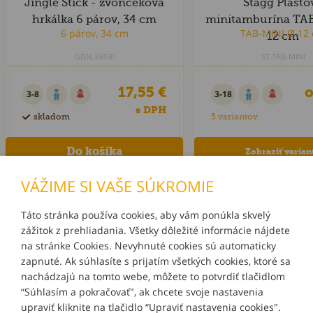
Jingle Stick - zvončeková
Stagg Plasto
hrkálka 6 párov, 34 cm
minitamburína TA
12 cm
GDN.33430
ST.TAB-MINI
17,55 €
o
3-8
3-18
s DPH
skladom
5 variantov
Zobraziť varian
VÁŽIME SI VAŠE SÚKROMIE
Táto stránka používa cookies, aby vám ponúkla skvelý
zážitok z prehliadania. Všetky dôležité informácie nájdete
INFORMÁCIE
na stránke Cookies. Nevyhnuté cookies sú automaticky
zapnuté. Ak súhlasíte s prijatím všetkých cookies, ktoré sa
MÔJ ÚČET
nachádzajú na tomto webe, môžete to potvrdiť tlačidlom
“Súhlasím a pokračovať", ak chcete svoje nastavenia
upraviť kliknite na tlačidlo “Upraviť nastavenia cookies".