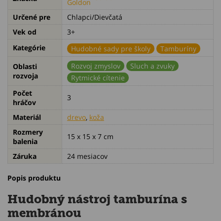
Určené pre
Chlapci/Dievčatá
Vek od
3+
Kategórie
Hudobné sady pre školy
Tamburíny
Rozvoj zmyslov
Sluch a zvuky
Oblasti
rozvoja
Rytmické cítenie
Počet
3
hráčov
Materiál
drevo
,
koža
Rozmery
15 x 15 x 7 cm
balenia
Záruka
24 mesiacov
Popis produktu
Hudobný nástroj tamburína s
membránou