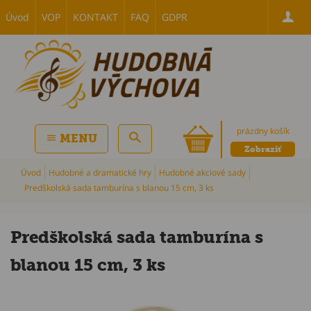
Úvod
VOP
KONTAKT
FAQ
GDPR
prázdny košík
MENU
Zobraziť
Úvod
Hudobné a dramatické hry
Hudobné akciové sady
Predškolská sada tamburína s blanou 15 cm, 3 ks
Predškolská sada tamburína s
blanou 15 cm, 3 ks