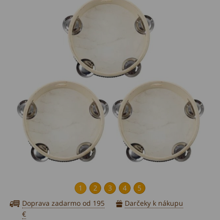
1
2
3
4
5
Doprava zadarmo od 195
Darčeky k nákupu
€