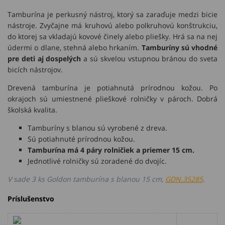
Tamburína je perkusný nástroj, ktorý sa zaraďuje medzi bicie
nástroje. Zvyčajne má kruhovú alebo polkruhovú konštrukciu,
do ktorej sa vkladajú kovové činely alebo pliešky. Hrá sa na nej
údermi o dlane, stehná alebo hrkaním.
Tamburíny sú vhodné
pre deti aj dospelých
a sú skvelou vstupnou bránou do sveta
bicích nástrojov.
Drevená tamburína je potiahnutá prírodnou kožou. Po
okrajoch sú umiestnené plieškové rolničky v pároch. Dobrá
školská kvalita.
Tamburíny s blanou sú vyrobené z dreva.
Sú potiahnuté prírodnou kožou.
Tamburína má 4 páry rolničiek a priemer 15 cm.
Jednotlivé rolničky sú zoradené do dvojíc.
V sade 3 ks Goldon tamburína s blanou 15 cm,
GDN.35285
.
Príslušenstvo