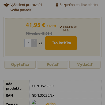
Vyškolení pracovníci
Bezpečná on-line platba
vedia poradiť
41,95 €
s DPH
dostupné do
60 dní
Pôvodne 43,05 €
ks
Opýtať sa
Poslať
Vytlačiť
Kód
GDN.35285/3X
produktu
EAN
GDN.35285/3X
Goldon
Značka