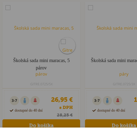
Školská sada mini maracas, 5
Školská sada mini marac
párov
GITRE.0725/5X
GITRE.0725/3X
26,95 €
1
3-7
3-7
s DPH
dostupné do 40 dní
dostupné do 40 dní
28,25 €