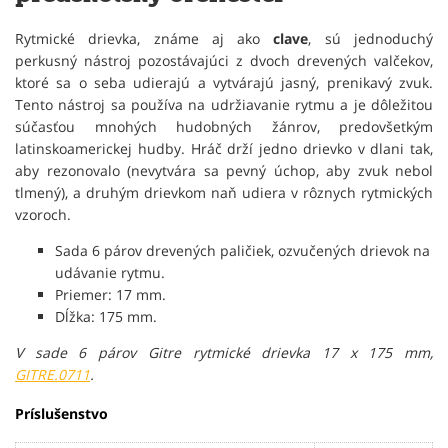
Rytmické drievka, známe aj ako
clave
, sú jednoduchý
perkusný nástroj pozostávajúci z dvoch drevených valčekov,
ktoré sa o seba udierajú a vytvárajú jasný, prenikavý zvuk.
Tento nástroj sa používa na udržiavanie rytmu a je dôležitou
súčasťou mnohých hudobných žánrov, predovšetkým
latinskoamerickej hudby. Hráč drží jedno drievko v dlani tak,
aby rezonovalo (nevytvára sa pevný úchop, aby zvuk nebol
tlmený), a druhým drievkom naň udiera v rôznych rytmických
vzoroch.
Sada 6 párov drevených paličiek, ozvučených drievok na
udávanie rytmu.
Priemer: 17 mm.
Dĺžka: 175 mm.
V sade 6 párov Gitre rytmické drievka 17 x 175 mm,
GITRE.0711
.
Príslušenstvo