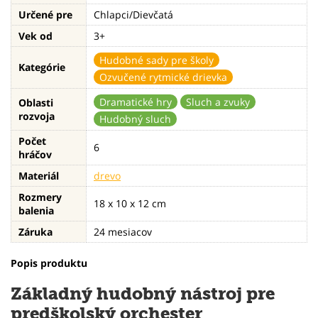
Určené pre
Chlapci/Dievčatá
Vek od
3+
Hudobné sady pre školy
Kategórie
Ozvučené rytmické drievka
Dramatické hry
Sluch a zvuky
Oblasti
rozvoja
Hudobný sluch
Počet
6
hráčov
Materiál
drevo
Rozmery
18 x 10 x 12 cm
balenia
Záruka
24 mesiacov
Popis produktu
Základný hudobný nástroj pre
predškolský orchester