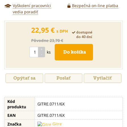
Vyškolení pracovníci
Bezpečná on-line platba
vedia poradiť
22,95 €
s DPH
dostupné
do 40 dní
Pôvodne 23,70 €
ks
Opýtať sa
Poslať
Vytlačiť
Kód
GITRE.0711/6X
produktu
EAN
GITRE.0711/6X
Gitre
Značka