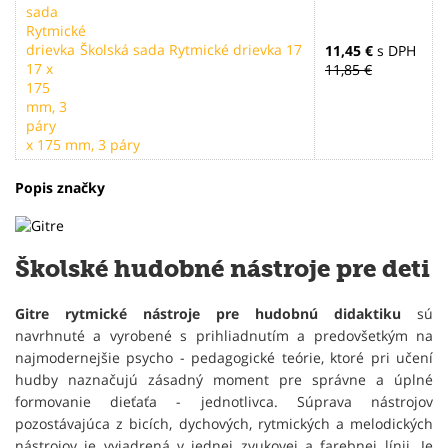
Školská sada Rytmické drievka 17
11,45 €
s DPH
11,85 €
x 175 mm, 3 páry
Popis značky
Školské hudobné nástroje pre deti
Gitre rytmické nástroje pre hudobnú didaktiku
sú
navrhnuté a vyrobené s prihliadnutím a predovšetkým na
najmodernejšie psycho - pedagogické teórie, ktoré pri učení
hudby naznačujú zásadný moment pre správne a úplné
formovanie dieťaťa - jednotlivca. Súprava nástrojov
pozostávajúca z bicích, dychových, rytmických a melodických
nástrojov je vyjadrená v jednej zvukovej a farebnej línii. Je