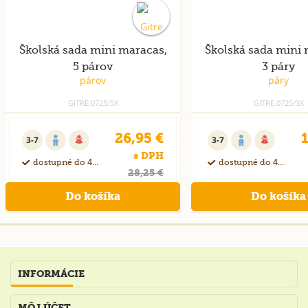
Školská sada mini maracas,
Školská sada mini 
5 párov
3 páry
GITRE.0725/5X
GITRE.0725/3X
26,95 €
1
3-7
3-7
s DPH
dostupné do 40 dní
dostupné do 40 dní
28,25 €
INFORMÁCIE
MÔJ ÚČET