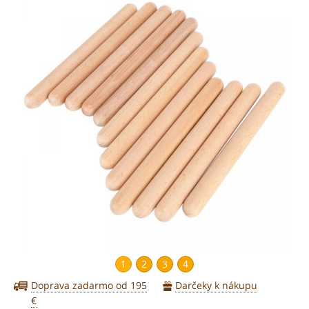
Akcia
1
2
3
4
Doprava zadarmo od 195
Darčeky k nákupu
€