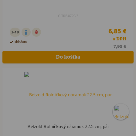
GITRE.0720/5
6,85 €
3-18
s DPH
skladom
7,95 €
Betzold Rolničkový náramok 22.5 cm, pár