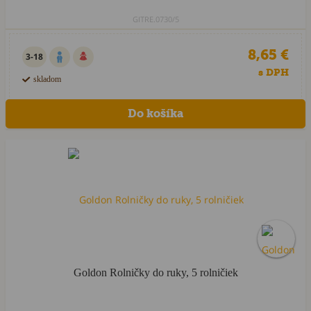
GITRE.0730/5
8,65 €
3-18
s DPH
skladom
Goldon Rolničky do ruky, 5 rolničiek