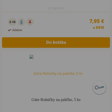
ST.25019715
7,95 €
3-18
s DPH
skladom
Gitre Rolničky na paličke, 5 ks