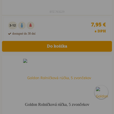
BTZ.763229
7,95 €
3-12
s DPH
dostupné do 30 dní
Goldon Rolničková rúčka, 5 zvončekov