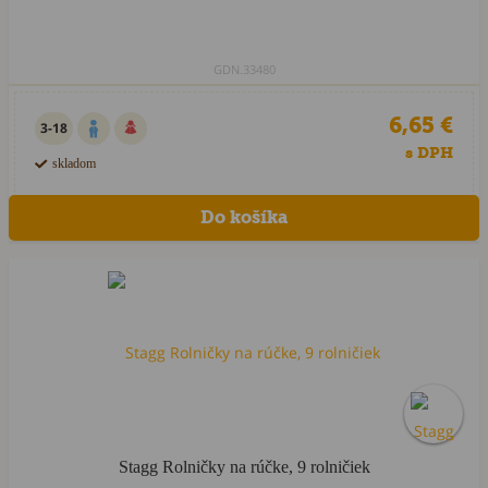
GDN.33480
6,65 €
3-18
s DPH
skladom
HIT sezóny
Stagg Rolničky na rúčke, 9 rolničiek