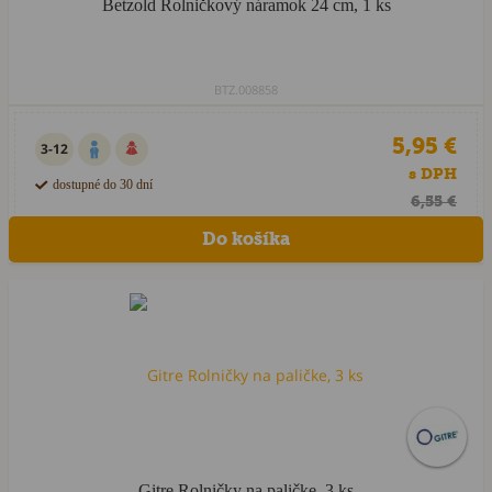
Betzold Rolničkový náramok 24 cm, 1 ks
BTZ.008858
5,95 €
3-12
s DPH
dostupné do 30 dní
6,55 €
Gitre Rolničky na paličke, 3 ks