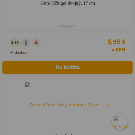
Gitre Džingel dvojitý, 17 cm
GITRE.0718
5,95 €
3-18
s DPH
skladom
Akcia