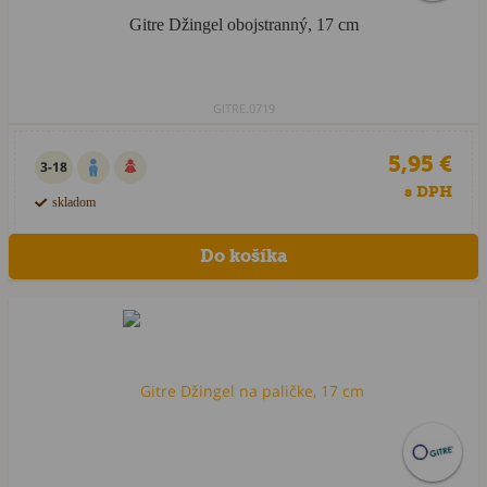
Gitre Džingel obojstranný, 17 cm
GITRE.0719
5,95 €
3-18
s DPH
skladom