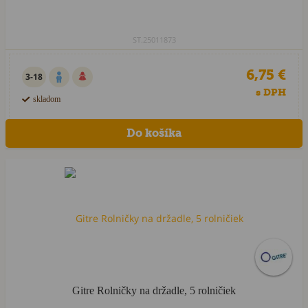
ST.25011873
6,75 €
3-18
s DPH
skladom
Akcia
Gitre Rolničky na držadle, 5 rolničiek