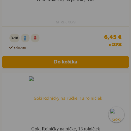
GITRE.0730/3
6,45 €
3-18
s DPH
skladom
Goki Rolničky na rúčke, 13 rolničiek