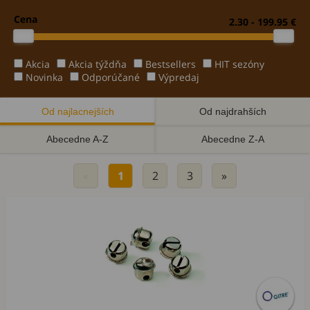
Cena
2.30 - 199.95 €
Akcia
Akcia týždňa
Bestsellers
HIT sezóny
Novinka
Odporúčané
Výpredaj
Od najlacnejších
Od najdrahších
Abecedne A-Z
Abecedne Z-A
«
1
2
3
»