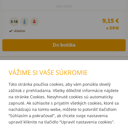
GDN.33441
9,15 €
3-18
s DPH
skladom
«
1
2
3
»
VÁŽIME SI VAŠE SÚKROMIE
Táto stránka používa cookies, aby vám ponúkla skvelý
zážitok z prehliadania. Všetky dôležité informácie nájdete
INFORMÁCIE
na stránke Cookies. Nevyhnuté cookies sú automaticky
zapnuté. Ak súhlasíte s prijatím všetkých cookies, ktoré sa
MÔJ ÚČET
nachádzajú na tomto webe, môžete to potvrdiť tlačidlom
“Súhlasím a pokračovať", ak chcete svoje nastavenia
upraviť kliknite na tlačidlo “Upraviť nastavenia cookies".