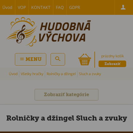
Úvod
VOP
KONTAKT
FAQ
GDPR
prázdny košík
MENU
Zobraziť
Úvod
Všetky hračky
Rolničky a džingel
Sluch a zvuky
Zobraziť kategórie
Rolničky a džingel Sluch a zvuky