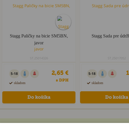
Stagg Paličky na bicie SM5BN,
Stagg Sada pre údržb
javor
ST.25014326
ST.25017052
2,65 €
1
5-18
5-18
s DPH
skladom
skladom