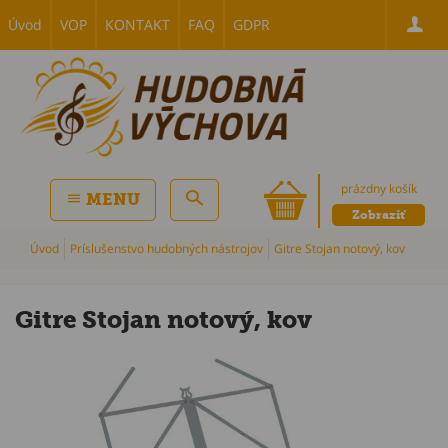
Úvod
VOP
KONTAKT
FAQ
GDPR
prázdny košík
MENU
Zobraziť
Úvod
Príslušenstvo hudobných nástrojov
Gitre Stojan notový, kov
Gitre Stojan notový, kov