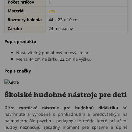
Počet hráčov
1
Materiál
kov
Rozmery balenia
44 x 22 x 10 cm
Záruka
24 mesiacov
Popis produktu
Nastaviteľný podlahový notový stojan.
Meria 44 cm na šírku, 22 cm na výšku.
Popis značky
Školské hudobné nástroje pre deti
Gitre rytmické nástroje pre hudobnú didaktiku
sú
navrhnuté a vyrobené s prihliadnutím a predovšetkým na
najmodernejšie psycho - pedagogické teórie, ktoré pri učení
hudby naznačujú zásadný moment pre správne a úplné