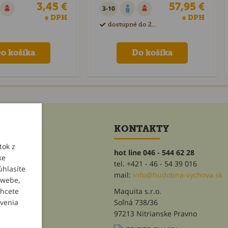
3,45 €
57,95 €
3-10
s DPH
s DPH
dostupné do 28 dní
ET
KONTAKTY
tok z
hot line 046 - 544 62 28
ke
tel. +421 - 46 - 54 39 016
úhlasíte
heslo
mail:
info@hudobna-vychova.sk
 webe,
chcete
Maquita s.r.o.
avenia
Soľná 738/36
97213 Nitrianske Pravno