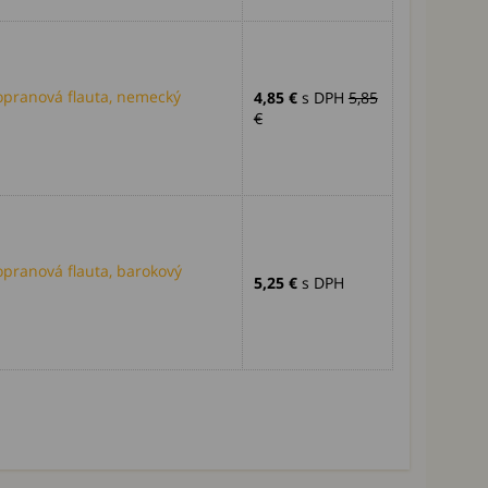
pranová flauta, nemecký
4,85 €
s DPH
5,85
€
pranová flauta, barokový
5,25 €
s DPH