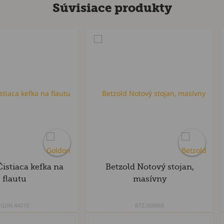
Súvisiace produkty
istiaca kefka na
Betzold Notový stojan,
flautu
masívny
GDN.44010
BTZ.008868