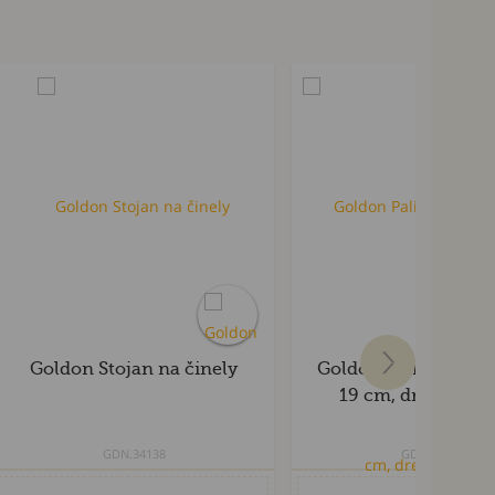
Goldon Stojan na činely
Goldon Palička na tr
19 cm, drevená r
GDN.34138
GDN.36020