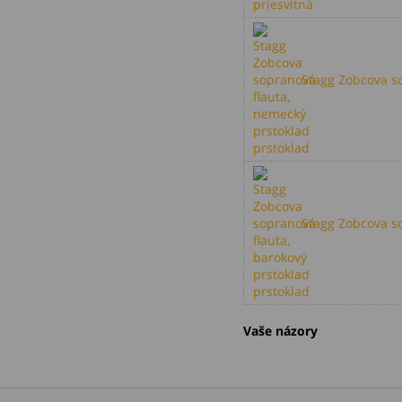
priesvitná
Stagg Zobcova so
prstoklad
Stagg Zobcova so
prstoklad
Vaše názory