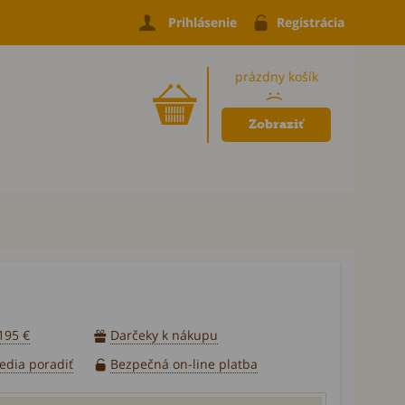
Prihlásenie
Registrácia
prázdny košík
:(
Zobraziť
195 €
Darčeky k nákupu
vedia poradiť
Bezpečná on-line platba