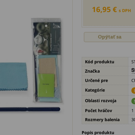
16,95 €
s DPH
Opýtať sa
Kód produktu
S
Značka
Určené pre
C
Kategórie
Oblasti rozvoja
Počet hráčov
1
Rozmery balenia
3
Popis produktu