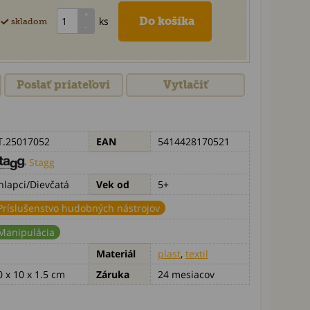
ks
skladom
Poslať priateľovi
Vytlačiť
T.25017052
EAN
5414428170521
Stagg
hlapci/Dievčatá
Vek od
5+
Príslušenstvo hudobných nástrojov
Manipulácia
Materiál
plast
,
textil
0 x 10 x 1.5 cm
Záruka
24 mesiacov