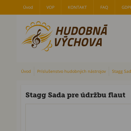
Úvod
VOP
KONTAKT
FAQ
GDP
Úvod
Príslušenstvo hudobných nástrojov
Stagg Sad
Stagg Sada pre údržbu flaut