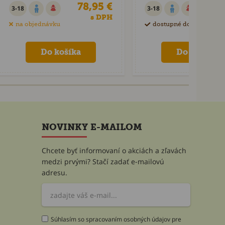
78,95 €
4
3-18
3-18
s DPH
na objednávku
dostupné do 60 dní
NOVINKY E-MAILOM
Chcete byť informovaní o akciách a zľavách
medzi prvými? Stačí zadať e-mailovú
adresu.
Súhlasím so spracovaním osobných údajov pre