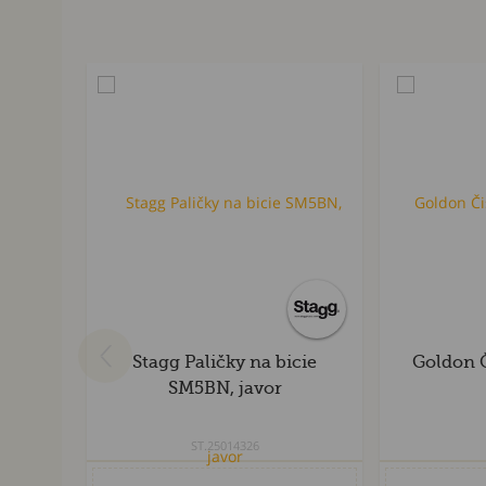
Stagg Paličky na bicie
Goldon Č
SM5BN, javor
ST.25014326