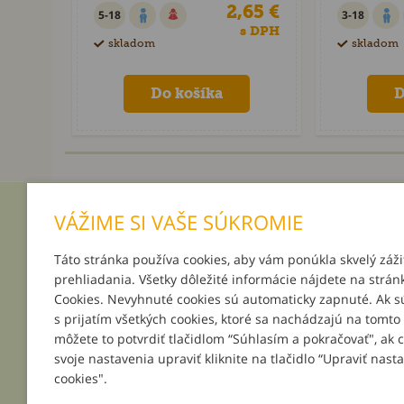
2,65 €
5-18
3-18
s DPH
skladom
skladom
VÁŽIME SI VAŠE SÚKROMIE
INFORMÁCIE
MÔJ ÚČ
Táto stránka používa cookies, aby vám ponúkla skvelý záži
O nás
Prihlásenie
prehliadania. Všetky dôležité informácie nájdete na strán
Platba a doručenie
Registrácia
Cookies. Nevyhnuté cookies sú automaticky zapnuté. Ak s
Darčeky k objednávkam
Zabudnuté 
s prijatím všetkých cookies, ktoré sa nachádzajú na tomto
Podpor svoju školu
môžete to potvrdiť tlačidlom “Súhlasím a pokračovať", ak 
Všeobecné obchodné podmienky
svoje nastavenia upraviť kliknite na tlačidlo “Upraviť nast
Reklamačné podmienky
cookies".
Kontakt