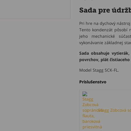
Sada pre údržb
Pri hre na dychový nástroj
Tento kondenzát pôsobí n
jeho mechanické súčas
vykonávanie základnej star
Sada obsahuje vytierák, 
povrchov, plát čistiaceho 
Model Stagg SCK-FL.
Príslušenstvo
Stagg Zobcová so