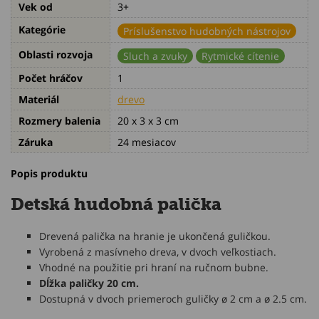
Vek od
3+
Kategórie
Príslušenstvo hudobných nástrojov
Oblasti rozvoja
Sluch a zvuky
Rytmické cítenie
Počet hráčov
1
Materiál
drevo
Rozmery balenia
20 x 3 x 3 cm
Záruka
24 mesiacov
Popis produktu
Detská hudobná palička
Drevená palička na hranie je ukončená guličkou.
Vyrobená z masívneho dreva, v dvoch veľkostiach.
Vhodné na použitie pri hraní na ručnom bubne.
Dĺžka paličky 20 cm.
Dostupná v dvoch priemeroch guličky ø 2 cm a ø 2.5 cm.