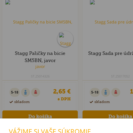
Stagg Paličky na bicie
Stagg Sada pre údr
SM5BN, javor
ST.25014326
ST.25017052
2,65 €
1
5-18
5-18
s DPH
skladom
skladom
VÁŽIME SI VAŠE SÚKROMIE