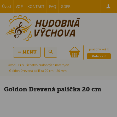
Úvod
VOP
KONTAKT
FAQ
GDPR
prázdny košík
MENU
Zobraziť
Úvod
Príslušenstvo hudobných nástrojov
Goldon Drevená palička 20 cm
20 mm
Goldon Drevená palička 20 cm