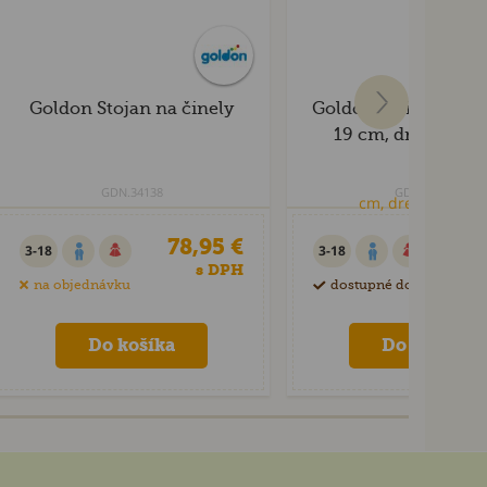
Goldon Stojan na činely
Goldon Palička na tr
19 cm, drevená r
GDN.34138
GDN.36020
78,95 €
4
3-18
3-18
s DPH
na objednávku
dostupné do 60 dní