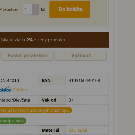
ks
skladom
získajte zľavu
2%
z ceny produktu
Poslať priateľovi
Vytlačiť
DN.44010
EAN
4103160440108
Goldon
hlapci/Dievčatá
Vek od
3+
Príslušenstvo hudobných nástrojov
Manipulácia
Materiál
kov
,
textil