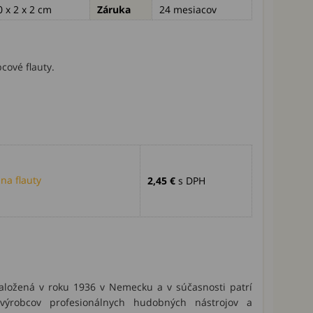
0 x 2 x 2 cm
Záruka
24 mesiacov
cové flauty.
na flauty
2,45 €
s DPH
aložená v roku 1936 v Nemecku a v súčasnosti patrí
ýrobcov profesionálnych hudobných nástrojov a