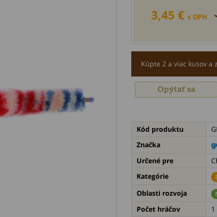
3,45 €
s DPH
Kúpte 2 a viac kusov a 
Opýtať sa
Kód produktu
G
Značka
Určené pre
C
Kategórie
Oblasti rozvoja
Počet hráčov
1