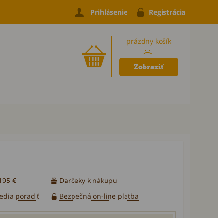
Prihlásenie
Registrácia
prázdny košík
:(
Zobraziť
195 €
Darčeky k nákupu
vedia poradiť
Bezpečná on-line platba