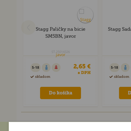
Stagg Paličky na bicie
Stagg Sad
SM5BN, javor
ST.25014326
2,65 €
5-18
5-18
s DPH
skladom
skladom