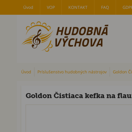
Úvod
VOP
KONTAKT
FAQ
GDP
Úvod
Príslušenstvo hudobných nástrojov
Goldon Či
Goldon Čistiaca kefka na fla