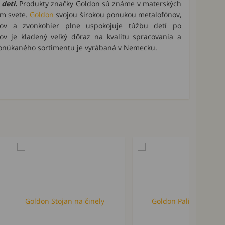
deti.
Produkty značky Goldon sú známe v materských
om svete.
Goldon
svojou širokou ponukou metalofónov,
ojov a zvonkohier plne uspokojuje túžbu detí po
jov je kladený veľký dôraz na kvalitu spracovania a
ponúkaného sortimentu je vyrábaná v Nemecku.