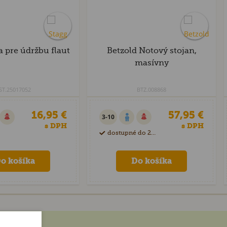
a pre údržbu flaut
Betzold Notový stojan,
masívny
ST.25017052
BTZ.008868
16,95 €
57,95 €
3-10
s DPH
s DPH
dostupné do 28 dní