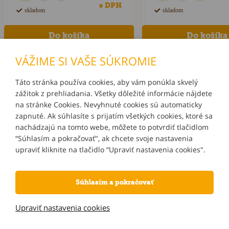
s DPH
skladom
skladom
VÁŽIME SI VAŠE SÚKROMIE
Táto stránka používa cookies, aby vám ponúkla skvelý
zážitok z prehliadania. Všetky dôležité informácie nájdete
INFORMÁCIE
na stránke Cookies. Nevyhnuté cookies sú automaticky
zapnuté. Ak súhlasíte s prijatím všetkých cookies, ktoré sa
MÔJ ÚČET
nachádzajú na tomto webe, môžete to potvrdiť tlačidlom
“Súhlasím a pokračovať", ak chcete svoje nastavenia
upraviť kliknite na tlačidlo “Upraviť nastavenia cookies".
KONTAKTY
Súhlasím a pokračovať
NOVINKY E-MAILOM
Upraviť nastavenia cookies
Informácie o používaní cookies
| © 2026 Blueweb s.r.o.