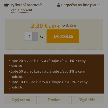
Vyškolení pracovníci
Bezpečná on-line platba
vedia poradiť
2,30 €
skladom
s DPH
ks
Kúpte 20 a viac kusov a získajte zľavu
1%
z ceny
produktu
Kúpte 50 a viac kusov a získajte zľavu
2%
z ceny
produktu
Kúpte 100 a viac kusov a získajte zľavu
3%
z ceny
produktu
Opýtať sa
Poslať
Vytlačiť