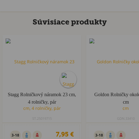
Súvisiace produkty
Stagg Rolničkový náramok 23 cm,
Goldon Rolničky okol
4 rolničky, pár
cm
ST.25019715
GDN.33410
7,95 €
3-18
3-18