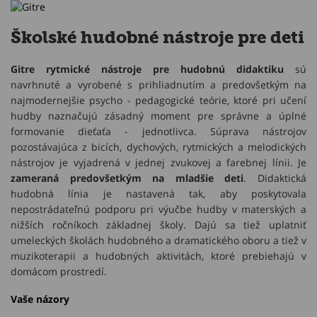
Školské hudobné nástroje pre deti
Gitre rytmické nástroje pre hudobnú didaktiku
sú
navrhnuté a vyrobené s prihliadnutím a predovšetkým na
najmodernejšie psycho - pedagogické teórie, ktoré pri učení
hudby naznačujú zásadný moment pre správne a úplné
formovanie dieťaťa - jednotlivca. Súprava nástrojov
pozostávajúca z bicích, dychových, rytmických a melodických
nástrojov je vyjadrená v jednej zvukovej a farebnej línii. Je
zameraná predovšetkým na mladšie deti
. Didaktická
hudobná línia je nastavená tak, aby poskytovala
nepostrádateľnú podporu pri výučbe hudby v materských a
nižších ročníkoch základnej školy. Dajú sa tiež uplatniť
umeleckých školách hudobného a dramatického oboru a tiež v
muzikoterapii a hudobných aktivitách, ktoré prebiehajú v
domácom prostredí.
Vaše názory