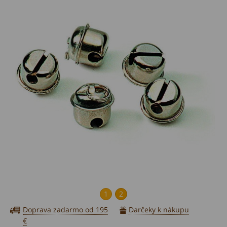
1
2
Doprava zadarmo od 195
Darčeky k nákupu
€