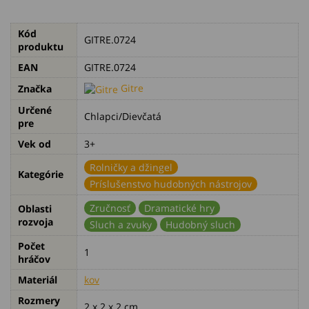
Kód
GITRE.0724
produktu
EAN
GITRE.0724
Gitre
Značka
Určené
Chlapci/Dievčatá
pre
Vek od
3+
Rolničky a džingel
Kategórie
Príslušenstvo hudobných nástrojov
Zručnosť
Dramatické hry
Oblasti
rozvoja
Sluch a zvuky
Hudobný sluch
Počet
1
hráčov
Materiál
kov
Rozmery
2 x 2 x 2 cm