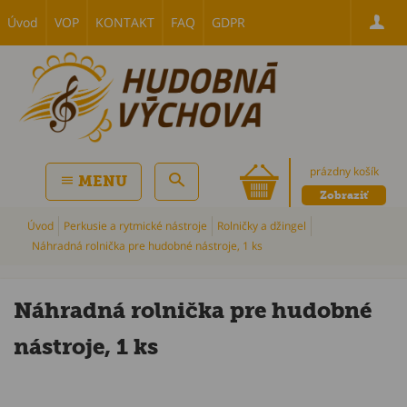
Úvod
VOP
KONTAKT
FAQ
GDPR
prázdny košík
MENU
Zobraziť
Úvod
Perkusie a rytmické nástroje
Rolničky a džingel
Náhradná rolnička pre hudobné nástroje, 1 ks
Náhradná rolnička pre hudobné
nástroje, 1 ks
P