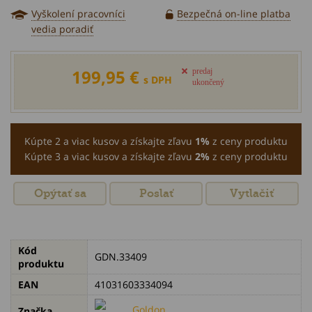
Vyškolení pracovníci
Bezpečná on-line platba
vedia poradiť
199,95 €
predaj
s DPH
ukončený
Kúpte 2 a viac kusov a získajte zľavu
1%
z ceny produktu
Kúpte 3 a viac kusov a získajte zľavu
2%
z ceny produktu
Opýtať sa
Poslať
Vytlačiť
Kód
GDN.33409
produktu
EAN
41031603334094
Goldon
Značka