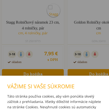
Stagg Rolničkový náramok 23 cm,
Goldon Rolničky okol
4 rolničky, pár
cm
ST.25019715
GDN.33410
7,95 €
3-18
3-18
s DPH
skladom
skladom
VÁŽIME SI VAŠE SÚKROMIE
Táto stránka používa cookies, aby vám ponúkla skvelý
zážitok z prehliadania. Všetky dôležité informácie nájdete
INFORMÁCIE
na stránke Cookies. Nevyhnuté cookies sú automaticky