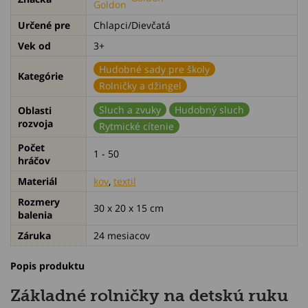
Určené pre
Chlapci/Dievčatá
Vek od
3+
Hudobné sady pre školy
Kategórie
Rolničky a džingel
Sluch a zvuky
Hudobný sluch
Oblasti
rozvoja
Rytmické cítenie
Počet
1 - 50
hráčov
Materiál
kov
,
textil
Rozmery
30 x 20 x 15 cm
balenia
Záruka
24 mesiacov
Popis produktu
Základné rolničky na detskú ruku