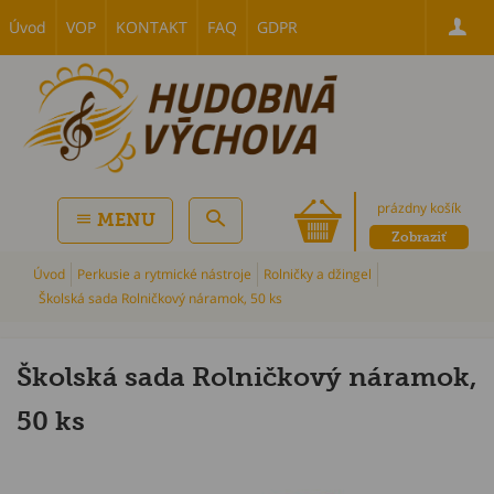
Úvod
VOP
KONTAKT
FAQ
GDPR
prázdny košík
MENU
Zobraziť
Úvod
Perkusie a rytmické nástroje
Rolničky a džingel
Školská sada Rolničkový náramok, 50 ks
Školská sada Rolničkový náramok,
50 ks