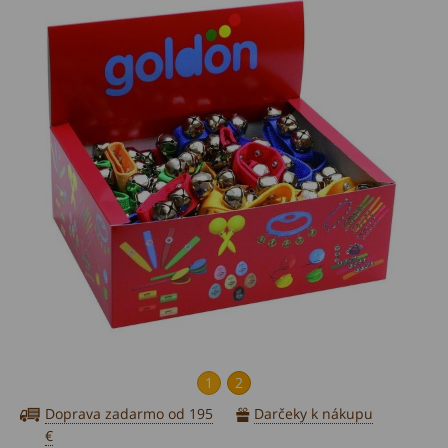
1
2
Doprava zadarmo od 195
Darčeky k nákupu
€