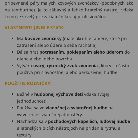
pripevnené páry malých kovových zvončekov (podobných ako
na tamburíne). Je to zábavný a ľahko hrateľný nástroj, vďaka
čomu je skvelý pre začiatočníkov aj profesionálov.
VLASTNOSTI JINGLE STICK:
Má
kovové zvončeky
(malé okrúhle taniere, ktoré pri
zatrasení alebo údere o seba rachotia).
Dá sa hrať
potrasením, poklepaním alebo úderom
do
dlane alebo iného povrchu .
Vytvára
ostrý, rytmický zvuk zvonenia
, ktorý sa často
používa pri slávnostnej alebo perkusívnej hudbe.
POUŽITIE ROLNIČKY:
Bežné v
hudobnej výchove detí
vďaka svojej
jednoduchosti.
Používa sa vo
vianočnej a sviatočnej hudbe
na
vytvorenie sviatočnej atmosféry.
Nachádza sa v
pochodových kapelách, ľudovej hudbe
a latinských bicích nástrojoch na pridanie rytmu a
textúry.