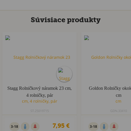
Súvisiace produkty
Stagg Rolničkový náramok 23 cm,
Goldon Rolničky okol
4 rolničky, pár
cm
ST.25019715
GDN.33410
7,95 €
3-18
3-18