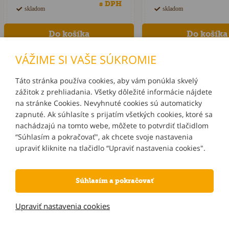
s DPH
skladom
skladom
VÁŽIME SI VAŠE SÚKROMIE
Táto stránka používa cookies, aby vám ponúkla skvelý
zážitok z prehliadania. Všetky dôležité informácie nájdete
INFORMÁCIE
na stránke Cookies. Nevyhnuté cookies sú automaticky
zapnuté. Ak súhlasíte s prijatím všetkých cookies, ktoré sa
MÔJ ÚČET
nachádzajú na tomto webe, môžete to potvrdiť tlačidlom
“Súhlasím a pokračovať", ak chcete svoje nastavenia
upraviť kliknite na tlačidlo “Upraviť nastavenia cookies".
KONTAKTY
Súhlasím a pokračovať
NOVINKY E-MAILOM
Upraviť nastavenia cookies
Informácie o používaní cookies
| © 2026 Blueweb s.r.o.