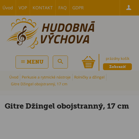
Úvod
VOP
KONTAKT
FAQ
GDPR
prázdny košík
MENU
Zobraziť
Úvod
Perkusie a rytmické nástroje
Rolničky a džingel
Gitre Džingel obojstranný, 17 cm
Gitre Džingel obojstranný, 17 cm
P