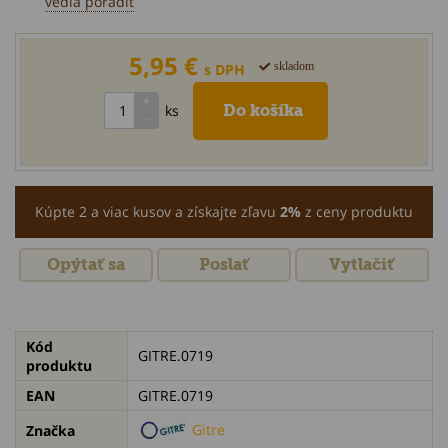
vedia poradiť
5,95 €
skladom
s DPH
ks
Kúpte 2 a viac kusov a získajte zľavu
2%
z ceny produktu
Opýtať sa
Poslať
Vytlačiť
Kód
GITRE.0719
produktu
EAN
GITRE.0719
Gitre
Značka