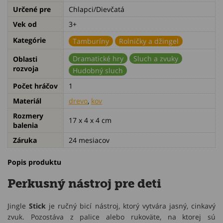
Určené pre
Chlapci/Dievčatá
Vek od
3+
Kategórie
Tamburíny
Rolničky a džingel
Dramatické hry
Sluch a zvuky
Oblasti
rozvoja
Hudobný sluch
Počet hráčov
1
Materiál
drevo
,
kov
Rozmery
17 x 4 x 4 cm
balenia
Záruka
24 mesiacov
Popis produktu
Perkusný nástroj pre deti
Jingle
Stick
je ručný bicí nástroj, ktorý vytvára jasný, cinkavý
zvuk. Pozostáva z palice alebo rukoväte, na ktorej sú