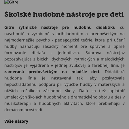
Školské hudobné nástroje pre deti
Gitre rytmické nástroje pre hudobnú didaktiku
sú
navrhnuté a vyrobené s prihliadnutím a predovšetkým na
najmodernejšie psycho - pedagogické teórie, ktoré pri učení
hudby naznačujú zásadný moment pre správne a úplné
formovanie dieťaťa - jednotlivca. Súprava nástrojov
pozostávajúca z bicích, dychových, rytmických a melodických
nástrojov je vyjadrená v jednej zvukovej a farebnej línii. Je
zameraná predovšetkým na mladšie deti
. Didaktická
hudobná línia je nastavená tak, aby poskytovala
nepostrádateľnú podporu pri výučbe hudby v materských a
nižších ročníkoch základnej školy. Dajú sa tiež uplatniť
umeleckých školách hudobného a dramatického oboru a tiež v
muzikoterapii a hudobných aktivitách, ktoré prebiehajú v
domácom prostredí.
Vaše názory