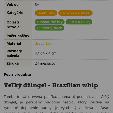
Vek od
3+
Kategórie
Tamburíny
Rolničky a džingel
Dramatické hry
Sluch a zvuky
Oblasti
rozvoja
Hudobný sluch
Počet hráčov
1
Materiál
drevo
,
kov
Rozmery
47 x 4 x 4 cm
balenia
Záruka
24 mesiacov
Popis produktu
Veľký džingel - Brazilian whip
Tamburínová drevená palička, známa aj pod názvom Veľký
džingel, je perkusný hudobný nástroj, ktorý využíva na
rytmické doplnenie hudby. Je vyrobený z dreva a často