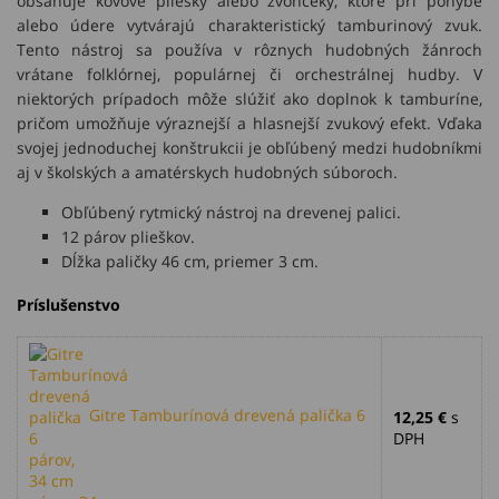
obsahuje kovové pliešky alebo zvončeky, ktoré pri pohybe
alebo údere vytvárajú charakteristický tamburinový zvuk.
Tento nástroj sa používa v rôznych hudobných žánroch
vrátane folklórnej, populárnej či orchestrálnej hudby. V
niektorých prípadoch môže slúžiť ako doplnok k tamburíne,
pričom umožňuje výraznejší a hlasnejší zvukový efekt. Vďaka
svojej jednoduchej konštrukcii je obľúbený medzi hudobníkmi
aj v školských a amatérskych hudobných súboroch.
Obľúbený rytmický nástroj na drevenej palici.
12 párov plieškov.
Dĺžka paličky 46 cm, priemer 3 cm.
Príslušenstvo
Gitre Tamburínová drevená palička 6
12,25 €
s
DPH