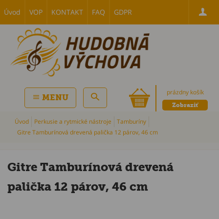
Úvod
VOP
KONTAKT
FAQ
GDPR
prázdny košík
MENU
Zobraziť
Úvod
Perkusie a rytmické nástroje
Tamburíny
Gitre Tamburínová drevená palička 12 párov, 46 cm
Gitre Tamburínová drevená
palička 12 párov, 46 cm
P