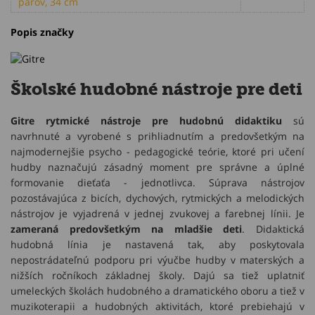
párov, 34 cm
Popis značky
Školské hudobné nástroje pre deti
Gitre rytmické nástroje pre hudobnú didaktiku
sú
navrhnuté a vyrobené s prihliadnutím a predovšetkým na
najmodernejšie psycho - pedagogické teórie, ktoré pri učení
hudby naznačujú zásadný moment pre správne a úplné
formovanie dieťaťa - jednotlivca. Súprava nástrojov
pozostávajúca z bicích, dychových, rytmických a melodických
nástrojov je vyjadrená v jednej zvukovej a farebnej línii. Je
zameraná predovšetkým na mladšie deti
. Didaktická
hudobná línia je nastavená tak, aby poskytovala
nepostrádateľnú podporu pri výučbe hudby v materských a
nižších ročníkoch základnej školy. Dajú sa tiež uplatniť
umeleckých školách hudobného a dramatického oboru a tiež v
muzikoterapii a hudobných aktivitách, ktoré prebiehajú v