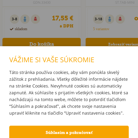
GDN.33430
ST.TAB-MINI
17,55 €
o
3-8
3-18
s DPH
skladom
5 variantov
Zobraziť varian
VÁŽIME SI VAŠE SÚKROMIE
Táto stránka používa cookies, aby vám ponúkla skvelý
zážitok z prehliadania. Všetky dôležité informácie nájdete
INFORMÁCIE
na stránke Cookies. Nevyhnuté cookies sú automaticky
zapnuté. Ak súhlasíte s prijatím všetkých cookies, ktoré sa
MÔJ ÚČET
nachádzajú na tomto webe, môžete to potvrdiť tlačidlom
“Súhlasím a pokračovať", ak chcete svoje nastavenia
upraviť kliknite na tlačidlo “Upraviť nastavenia cookies".
KONTAKTY
Súhlasím a pokračovať
NOVINKY E-MAILOM