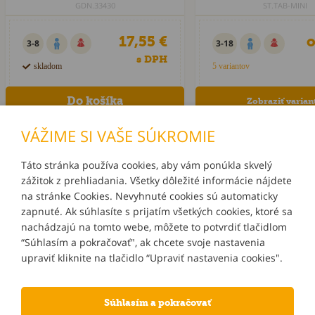
GDN.33430
ST.TAB-MINI
17,55 €
o
3-8
3-18
s DPH
skladom
5 variantov
Zobraziť varian
VÁŽIME SI VAŠE SÚKROMIE
Táto stránka používa cookies, aby vám ponúkla skvelý
zážitok z prehliadania. Všetky dôležité informácie nájdete
INFORMÁCIE
na stránke Cookies. Nevyhnuté cookies sú automaticky
zapnuté. Ak súhlasíte s prijatím všetkých cookies, ktoré sa
MÔJ ÚČET
nachádzajú na tomto webe, môžete to potvrdiť tlačidlom
“Súhlasím a pokračovať", ak chcete svoje nastavenia
upraviť kliknite na tlačidlo “Upraviť nastavenia cookies".
KONTAKTY
Súhlasím a pokračovať
NOVINKY E-MAILOM