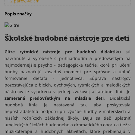
12 párov, 46 cm
Popis značky
Školské hudobné nástroje pre deti
Gitre rytmické nástroje pre hudobnú didaktiku
sú
navrhnuté a vyrobené s prihliadnutím a predovšetkým na
najmodernejšie psycho - pedagogické teórie, ktoré pri učení
hudby naznačujú zásadný moment pre správne a úplné
formovanie dieťaťa - jednotlivca. Súprava nástrojov
pozostávajúca z bicích, dychových, rytmických a melodických
nástrojov je vyjadrená v jednej zvukovej a farebnej línii. Je
zameraná predovšetkým na mladšie deti
. Didaktická
hudobná línia je nastavená tak, aby poskytovala
nepostrádateľnú podporu pri výučbe hudby v materských a
nižších ročníkoch základnej školy. Dajú sa tiež uplatniť
umeleckých školách hudobného a dramatického oboru a tiež v
muzikoterapii a hudobných aktivitách, ktoré prebiehajú v