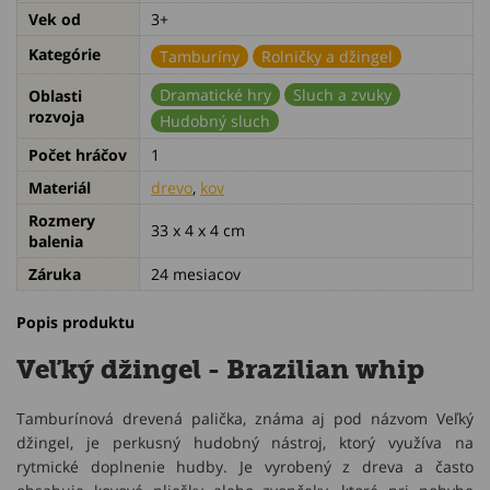
Vek od
3+
Kategórie
Tamburíny
Rolničky a džingel
Dramatické hry
Sluch a zvuky
Oblasti
rozvoja
Hudobný sluch
Počet hráčov
1
Materiál
drevo
,
kov
Rozmery
33 x 4 x 4 cm
balenia
Záruka
24 mesiacov
Popis produktu
Veľký džingel - Brazilian whip
Tamburínová drevená palička, známa aj pod názvom Veľký
džingel, je perkusný hudobný nástroj, ktorý využíva na
rytmické doplnenie hudby. Je vyrobený z dreva a často