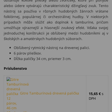
obsahuje kovové pliešky alebo zvončeky, ktoré pri pohybe
alebo údere vytvárajú charakteristický džingľavý zvuk. Tento
nástroj sa používa v rôznych hudobných žánroch vrátane
folklórnej, populárnej či orchestrálnej hudby. V niektorých
prípadoch môže slúžiť ako doplnok k tamburíne, pričom
umožňuje výraznejší a hlasnejší zvukový efekt. Vďaka svojej
jednoduchej konštrukcii je obľúbený medzi hudobníkmi aj v
školských a amatérskych hudobných súboroch.
Obľúbený rytmický nástroj na drevenej palici.
6 párov plieškov.
Dĺžka paličky 34 cm, priemer 3 cm.
Príslušenstvo
Gitre Tamburínová drevená palička
15,65 €
s
DPH