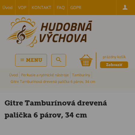
Úvod
VOP
KONTAKT
FAQ
GDPR
prázdny košík
MENU
Zobraziť
Úvod
Perkusie a rytmické nástroje
Tamburíny
Gitre Tamburínová drevená palička 6 párov, 34 cm
Gitre Tamburínová drevená
palička 6 párov, 34 cm
P