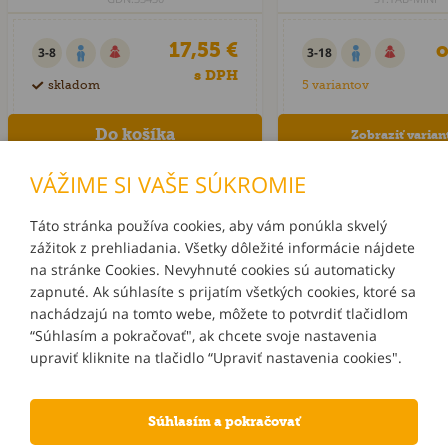
17,55 €
o
3-8
3-18
s DPH
skladom
5 variantov
Zobraziť varian
VÁŽIME SI VAŠE SÚKROMIE
Táto stránka používa cookies, aby vám ponúkla skvelý
zážitok z prehliadania. Všetky dôležité informácie nájdete
INFORMÁCIE
na stránke Cookies. Nevyhnuté cookies sú automaticky
zapnuté. Ak súhlasíte s prijatím všetkých cookies, ktoré sa
MÔJ ÚČET
nachádzajú na tomto webe, môžete to potvrdiť tlačidlom
“Súhlasím a pokračovať", ak chcete svoje nastavenia
upraviť kliknite na tlačidlo “Upraviť nastavenia cookies".
KONTAKTY
Súhlasím a pokračovať
NOVINKY E-MAILOM