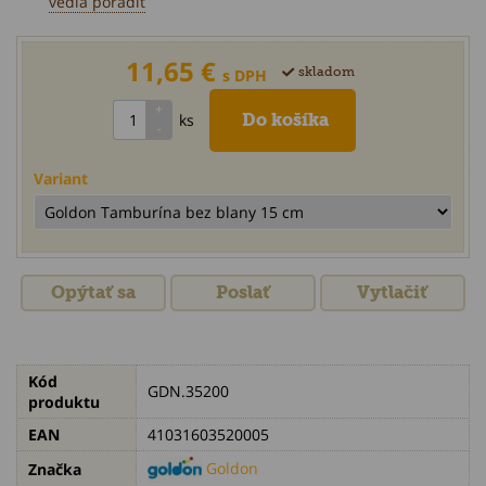
vedia poradiť
11,65 €
skladom
s DPH
ks
Variant
Opýtať sa
Poslať
Vytlačiť
Kód
GDN.35200
produktu
EAN
41031603520005
Goldon
Značka