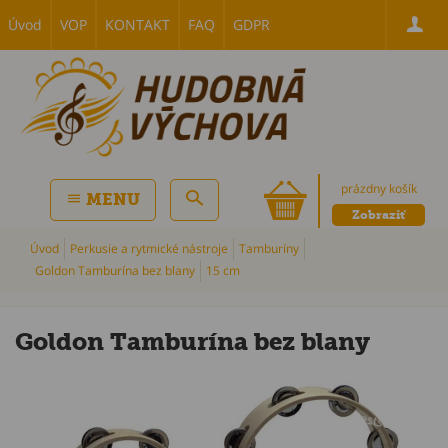
Úvod
VOP
KONTAKT
FAQ
GDPR
prázdny košík
MENU
Zobraziť
Úvod
Perkusie a rytmické nástroje
Tamburíny
Goldon Tamburína bez blany
15 cm
Goldon Tamburína bez blany
P
Bestsellers