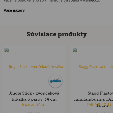
Väčšina ponúkaného sortimentu je vyrábaná v Nemecku.
Vaše názory
Súvisiace produkty
Jingle Stick - zvončeková
Stagg Plasto
hrkálka 6 párov, 34 cm
minitamburína TA
12 cm
GDN.33430
ST.TAB-MINI