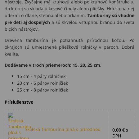
nástroje. Zvyčajne má kruhovú alebo polkruhovú konštrukciu,
do ktorej sa vkladajú kovové činely alebo pliešky. Hrá sa na nej
údermi o dlane, stehná alebo hrkaním.
Tamburíny sú vhodné
pre deti aj dospelých
a sú skvelou vstupnou bránou do sveta
bicích nástrojov.
Drevená tamburína je potiahnutá prírodnou kožou. Po
okrajoch sú umiestnené plieškové rolničky v pároch. Dobrá
kvalita.
Dodávame v troch priemeroch: 15, 20, 25 cm.
15 cm - 4 páry rolničiek
20 cm - 6 párov rolničiek
25 cm - 8 párov rolničiek
Príslušenstvo
Školská Tamburína plná s prírodnou
0,00 €
s
DPH