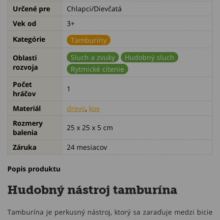
Určené pre
Chlapci/Dievčatá
Vek od
3+
Kategórie
Tamburíny
Sluch a zvuky
Hudobný sluch
Oblasti
rozvoja
Rytmické cítenie
Počet
1
hráčov
Materiál
drevo
,
kov
Rozmery
25 x 25 x 5 cm
balenia
Záruka
24 mesiacov
Popis produktu
Hudobný nástroj tamburína
Tamburína je perkusný nástroj, ktorý sa zaraďuje medzi bicie