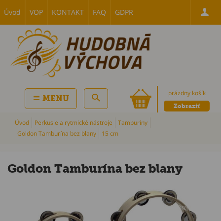
Úvod
VOP
KONTAKT
FAQ
GDPR
prázdny košík
MENU
Zobraziť
Úvod
Perkusie a rytmické nástroje
Tamburíny
Goldon Tamburína bez blany
15 cm
Goldon Tamburína bez blany
P
Bestsellers