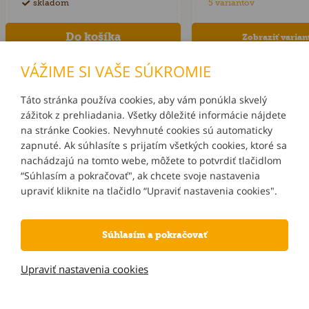
skladom
5 variantov
Zobraziť varian
VÁŽIME SI VAŠE SÚKROMIE
Táto stránka používa cookies, aby vám ponúkla skvelý
zážitok z prehliadania. Všetky dôležité informácie nájdete
INFORMÁCIE
na stránke Cookies. Nevyhnuté cookies sú automaticky
zapnuté. Ak súhlasíte s prijatím všetkých cookies, ktoré sa
MÔJ ÚČET
nachádzajú na tomto webe, môžete to potvrdiť tlačidlom
“Súhlasím a pokračovať", ak chcete svoje nastavenia
upraviť kliknite na tlačidlo “Upraviť nastavenia cookies".
KONTAKTY
Súhlasím a pokračovať
NOVINKY E-MAILOM
Upraviť nastavenia cookies
Informácie o používaní cookies
| © 2026 Blueweb s.r.o.
Tvorba e-shopov
od
Blueweb s.r.o.