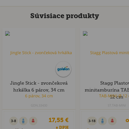
Súvisiace produkty
Jingle Stick - zvončeková
Stagg Plasto
hrkálka 6 párov, 34 cm
minitamburína TA
12 cm
GDN.33430
ST.TAB-MINI
17,55 €
o
3-8
3-18
s DPH