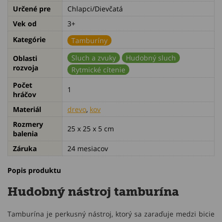
Určené pre
Chlapci/Dievčatá
Vek od
3+
Kategórie
Tamburíny
Sluch a zvuky
Hudobný sluch
Oblasti
rozvoja
Rytmické cítenie
Počet
1
hráčov
Materiál
drevo
,
kov
Rozmery
25 x 25 x 5 cm
balenia
Záruka
24 mesiacov
Popis produktu
Hudobný nástroj tamburína
Tamburína je perkusný nástroj, ktorý sa zaraďuje medzi bicie