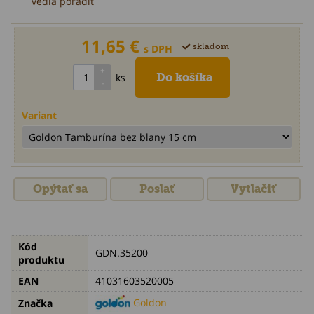
vedia poradiť
11,65 €
skladom
s DPH
ks
Variant
Opýtať sa
Poslať
Vytlačiť
Kód
GDN.35200
produktu
EAN
41031603520005
Goldon
Značka