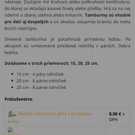
nástroje. Zvyčajne má kruhovú alebo polkruhovú konštrukciu,
do ktorej sa vkladajú kovové činely alebo pliešky. Hrá sa na nej
údermi o dlane, stehná alebo hrkaním.
Tamburíny sú vhodné
pre deti aj dospelých
a sú skvelou vstupnou bránou do sveta
bicích nástrojov.
Drevená tamburína je potiahnutá prírodnou kožou. Po
okrajoch sú umiestnené plieškové rolničky v pároch. Dobrá
kvalita.
Dodávame v troch priemeroch: 15, 20, 25 cm.
15 cm - 4 páry rolničiek
20 cm - 6 párov rolničiek
25 cm - 8 párov rolničiek
Príslušenstvo
Školská Tamburína plná s prírodnou
0,00 €
s
DPH
kožou