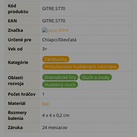
Kód
GITRE.S770
produktu
EAN
GITRE.S770
Gitre
Značka
Určené pre
Chlapci/Dievčatá
Vek od
3+
Tamburíny
Kategórie
Príslušenstvo hudobných nástrojov
Dramatické hry
Sluch a zvuky
Oblasti
rozvoja
Hudobný sluch
Počet hráčov
1
Materiál
kov
Rozmery
4 x 4 x 0,2 cm
balenia
Záruka
24 mesiacov