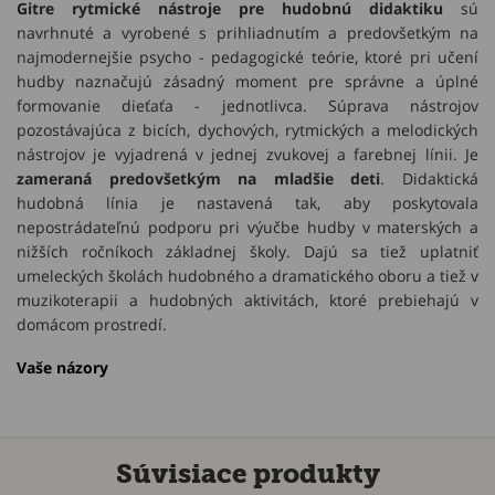
Gitre rytmické nástroje pre hudobnú didaktiku
sú
navrhnuté a vyrobené s prihliadnutím a predovšetkým na
najmodernejšie psycho - pedagogické teórie, ktoré pri učení
hudby naznačujú zásadný moment pre správne a úplné
formovanie dieťaťa - jednotlivca. Súprava nástrojov
pozostávajúca z bicích, dychových, rytmických a melodických
nástrojov je vyjadrená v jednej zvukovej a farebnej línii. Je
zameraná predovšetkým na mladšie deti
. Didaktická
hudobná línia je nastavená tak, aby poskytovala
nepostrádateľnú podporu pri výučbe hudby v materských a
nižších ročníkoch základnej školy. Dajú sa tiež uplatniť
umeleckých školách hudobného a dramatického oboru a tiež v
muzikoterapii a hudobných aktivitách, ktoré prebiehajú v
domácom prostredí.
Vaše názory
Súvisiace produkty