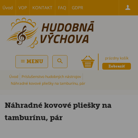
Úvod
VOP
KONTAKT
FAQ
GDPR
prázdny košík
MENU
Zobraziť
Úvod
Príslušenstvo hudobných nástrojov
Náhradné kovové pliešky na tamburínu, pár
Náhradné kovové pliešky na
tamburínu, pár