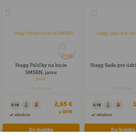
Stagg Paličky na bicie
Stagg Sada pre údr
SM5BN, javor
ST.25014326
ST.25017052
2,65 €
1
5-18
5-18
s DPH
skladom
skladom