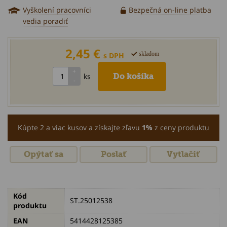
Vyškolení pracovníci
Bezpečná on-line platba
vedia poradiť
2,45 €
skladom
s DPH
ks
Kúpte 2 a viac kusov a získajte zľavu
1%
z ceny produktu
Opýtať sa
Poslať
Vytlačiť
Kód
ST.25012538
produktu
EAN
5414428125385