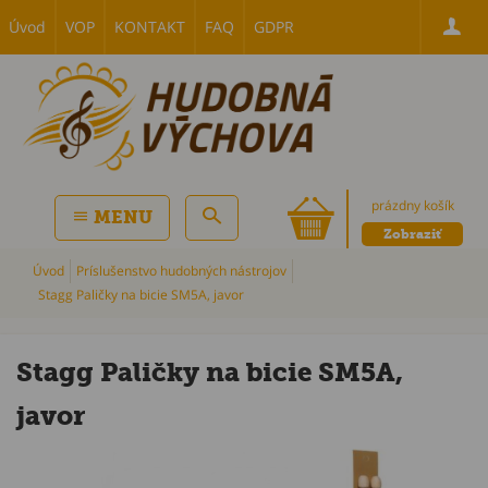
Úvod
VOP
KONTAKT
FAQ
GDPR
prázdny košík
MENU
Zobraziť
Úvod
Príslušenstvo hudobných nástrojov
Stagg Paličky na bicie SM5A, javor
Stagg Paličky na bicie SM5A,
javor