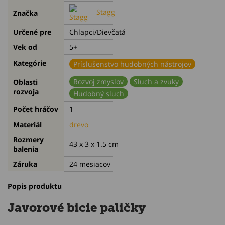
Stagg
Značka
Určené pre
Chlapci/Dievčatá
Vek od
5+
Kategórie
Príslušenstvo hudobných nástrojov
Rozvoj zmyslov
Sluch a zvuky
Oblasti
rozvoja
Hudobný sluch
Počet hráčov
1
Materiál
drevo
Rozmery
43 x 3 x 1.5 cm
balenia
Záruka
24 mesiacov
Popis produktu
Javorové bicie paličky