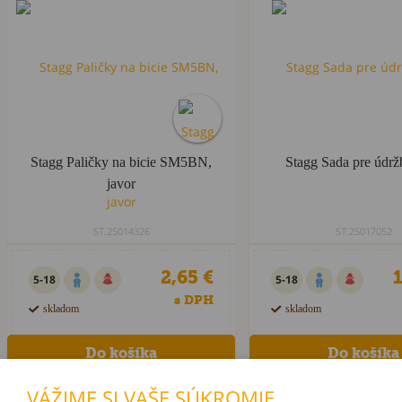
Stagg Paličky na bicie SM5BN,
Stagg Sada pre údržb
javor
ST.25014326
ST.25017052
2,65 €
1
5-18
5-18
s DPH
skladom
skladom
VÁŽIME SI VAŠE SÚKROMIE