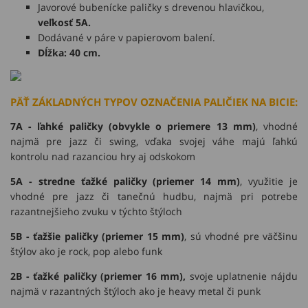
Javorové bubenícke paličky s drevenou hlavičkou,
veľkosť 5A.
Dodávané v páre v papierovom balení.
Dĺžka: 40 cm.
PÄŤ ZÁKLADNÝCH TYPOV OZNAČENIA PALIČIEK NA BICIE:
7A - ľahké paličky (obvykle o priemere 13 mm)
, vhodné
najmä pre jazz či swing, vďaka svojej váhe majú ľahkú
kontrolu nad razanciou hry aj odskokom
5A - stredne ťažké paličky (priemer 14 mm)
, využitie je
vhodné pre jazz či tanečnú hudbu, najmä pri potrebe
razantnejšieho zvuku v týchto štýloch
5B - ťažšie paličky (priemer 15 mm)
, sú vhodné pre väčšinu
štýlov ako je rock, pop alebo funk
2B - ťažké paličky (priemer 16 mm),
svoje uplatnenie nájdu
najmä v razantných štýloch ako je heavy metal či punk