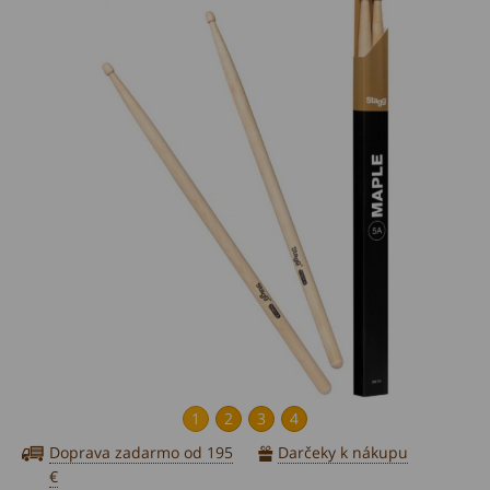
1
2
3
4
Doprava zadarmo od 195
Darčeky k nákupu
€