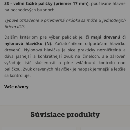
3S - veľmi ťažké paličky (priemer 17 mm),
používané hlavne
na pochodových bubnoch
Typové označenie a priemerná hrúbka sa môže u jednotlivých
firiem líšiť.
Ďalším kritériom pre výber paličiek je,
či majú drevenú či
nylonovú hlavičku (N)
. Začiatočníkom odporúčam hlavičku
drevenú. Nylonová hlavička je síce prakticky nezničiteľná a
dáva jasnejší a konkrétnejší zvuk na čineloch, ale zároveň
vyžaduje isté skúsenosti a plne zvládnutú kontrolu nad
paličkou. Zvuk drevených hlavičiek je naopak jemnejší a lepšie
sa kontroluje.
Vaše názory
Súvisiace produkty