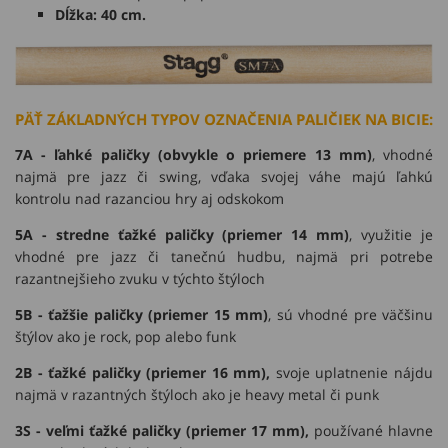
Dĺžka: 40 cm.
PÄŤ ZÁKLADNÝCH TYPOV OZNAČENIA PALIČIEK NA BICIE:
7A - ľahké paličky (obvykle o priemere 13 mm)
, vhodné
najmä pre jazz či swing, vďaka svojej váhe majú ľahkú
kontrolu nad razanciou hry aj odskokom
5A - stredne ťažké paličky (priemer 14 mm)
, využitie je
vhodné pre jazz či tanečnú hudbu, najmä pri potrebe
razantnejšieho zvuku v týchto štýloch
5B - ťažšie paličky (priemer 15 mm)
, sú vhodné pre väčšinu
štýlov ako je rock, pop alebo funk
2B - ťažké paličky (priemer 16 mm),
svoje uplatnenie nájdu
najmä v razantných štýloch ako je heavy metal či punk
3S - veľmi ťažké paličky (priemer 17 mm),
používané hlavne