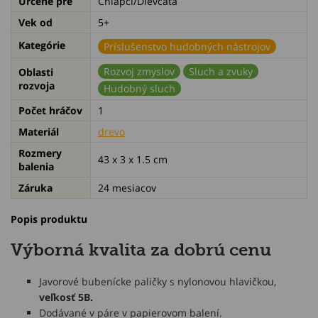
Určené pre
Chlapci/Dievčatá
Vek od
5+
Kategórie
Príslušenstvo hudobných nástrojov
Rozvoj zmyslov
Sluch a zvuky
Oblasti
rozvoja
Hudobný sluch
Počet hráčov
1
Materiál
drevo
Rozmery
43 x 3 x 1.5 cm
balenia
Záruka
24 mesiacov
Popis produktu
Výborná kvalita za dobrú cenu
Javorové bubenícke paličky s nylonovou hlavičkou,
veľkosť 5B.
Dodávané v páre v papierovom balení.