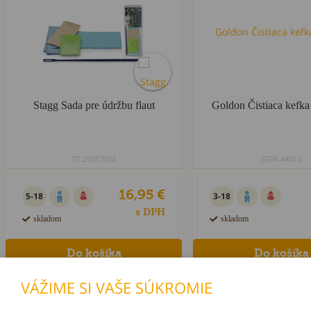
Stagg Sada pre údržbu flaut
Goldon Čistiaca kefka 
ST.25017052
GDN.44010
16,95 €
5-18
3-18
s DPH
skladom
skladom
VÁŽIME SI VAŠE SÚKROMIE