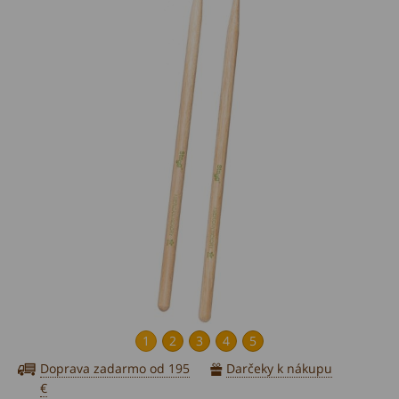
1
2
3
4
5
Doprava zadarmo od 195
Darčeky k nákupu
€