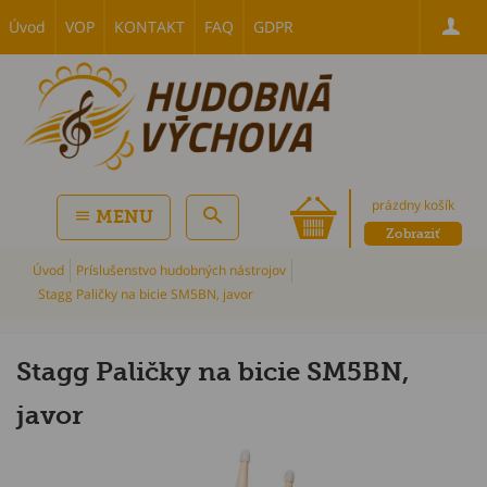
Úvod
VOP
KONTAKT
FAQ
GDPR
prázdny košík
MENU
Zobraziť
Úvod
Príslušenstvo hudobných nástrojov
Stagg Paličky na bicie SM5BN, javor
Stagg Paličky na bicie SM5BN,
javor