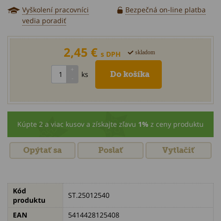
Vyškolení pracovníci
Bezpečná on-line platba
vedia poradiť
2,45 €
skladom
s DPH
ks
Kúpte 2 a viac kusov a získajte zľavu
1%
z ceny produktu
Opýtať sa
Poslať
Vytlačiť
Kód
ST.25012540
produktu
EAN
5414428125408