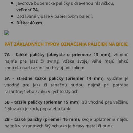
Javorové bubenícke paličky s drevenou hlavičkou,
veľkosť 7A.
Dodávané v páre v papierovom balení.
Dĺžka: 40 cm.
PÄŤ ZÁKLADNÝCH TYPOV OZNAČENIA PALIČIEK NA BICIE:
7A - ľahké paličky (obvykle o priemere 13 mm)
, vhodné
najmä pre jazz či swing, vďaka svojej váhe majú ľahkú
kontrolu nad razanciou hry aj odskokom
5A - stredne ťažké paličky (priemer 14 mm)
, využitie je
vhodné pre jazz či tanečnú hudbu, najmä pri potrebe
razantnejšieho zvuku v týchto štýloch
5B - ťažšie paličky (priemer 15 mm)
, sú vhodné pre väčšinu
štýlov ako je rock, pop alebo funk
2B - ťažké paličky (priemer 16 mm),
svoje uplatnenie nájdu
najmä v razantných štýloch ako je heavy metal či punk