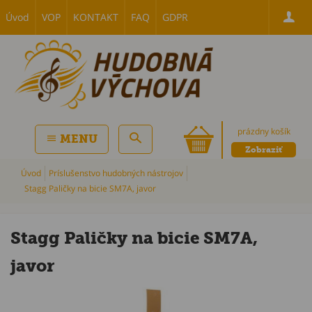
Úvod
VOP
KONTAKT
FAQ
GDPR
prázdny košík
MENU
Zobraziť
Úvod
Príslušenstvo hudobných nástrojov
Stagg Paličky na bicie SM7A, javor
Stagg Paličky na bicie SM7A,
javor