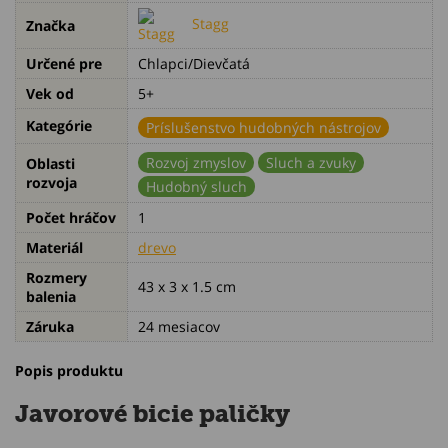
Stagg
Značka
Určené pre
Chlapci/Dievčatá
Vek od
5+
Kategórie
Príslušenstvo hudobných nástrojov
Rozvoj zmyslov
Sluch a zvuky
Oblasti
rozvoja
Hudobný sluch
Počet hráčov
1
Materiál
drevo
Rozmery
43 x 3 x 1.5 cm
balenia
Záruka
24 mesiacov
Popis produktu
Javorové bicie paličky