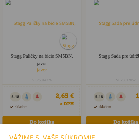
Stagg Paličky na bicie SM5BN,
Stagg Sada pre údržb
javor
ST.25014326
ST.25017052
2,65 €
1
5-18
5-18
s DPH
skladom
skladom
VÁŽIME SI VAŠE SÚKROMIE