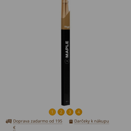
1
2
3
4
Doprava zadarmo od 195
Darčeky k nákupu
€