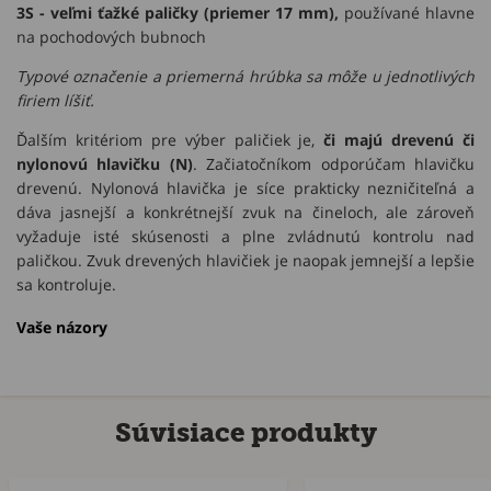
3S - veľmi ťažké paličky (priemer 17 mm),
používané hlavne
na pochodových bubnoch
Typové označenie a priemerná hrúbka sa môže u jednotlivých
firiem líšiť.
Ďalším kritériom pre výber paličiek je,
či majú drevenú či
nylonovú hlavičku (N)
. Začiatočníkom odporúčam hlavičku
drevenú. Nylonová hlavička je síce prakticky nezničiteľná a
dáva jasnejší a konkrétnejší zvuk na čineloch, ale zároveň
vyžaduje isté skúsenosti a plne zvládnutú kontrolu nad
paličkou. Zvuk drevených hlavičiek je naopak jemnejší a lepšie
sa kontroluje.
Vaše názory
Súvisiace produkty