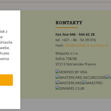
ET
KONTAKTY
tok z
hot line 046 - 544 62 28
ke
tel. +421 - 46 - 54 39 016
úhlasíte
heslo
mail:
info@hudobna-vychova.sk
 webe,
Maquita s.r.o.
chcete
Soľná 738/36
avenia
97213 Nitrianske Pravno