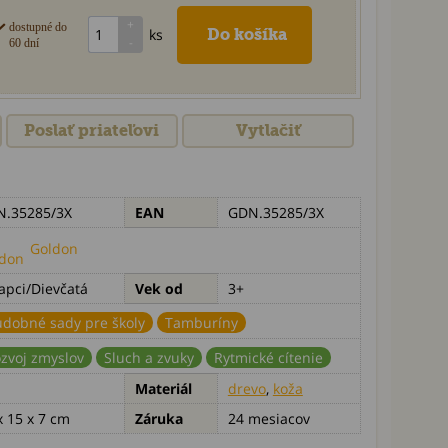
dostupné do
ks
60 dní
Poslať priateľovi
Vytlačiť
.35285/3X
EAN
GDN.35285/3X
Goldon
apci/Dievčatá
Vek od
3+
dobné sady pre školy
Tamburíny
zvoj zmyslov
Sluch a zvuky
Rytmické cítenie
Materiál
drevo
,
koža
x 15 x 7 cm
Záruka
24 mesiacov