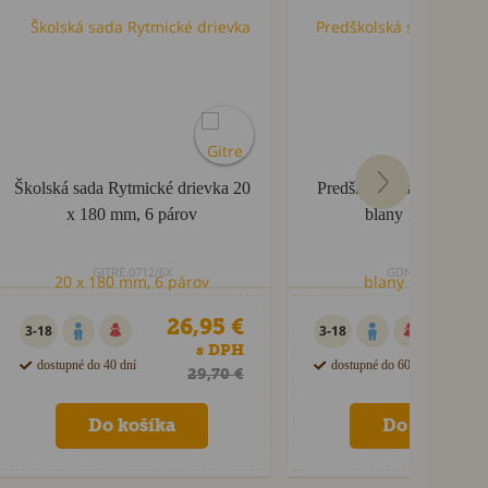
Školská sada Rytmické drievka 20
Predškolská sada tambur
x 180 mm, 6 párov
blany 15 cm, 3 ks
GITRE.0712/6X
GDN.35200/3X
26,95 €
33
3-18
3-18
s DPH
dostupné do 40 dní
dostupné do 60 dní
29,70 €