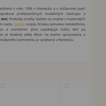
aložená v roku 1936 v Nemecku a v súčasnosti patrí
ýrobcov profesionálnych hudobných nástrojov a
deti.
Produkty značky Goldon sú známe v materských
om svete.
Goldon
svojou širokou ponukou metalofónov,
ojov a zvonkohier plne uspokojuje túžbu detí po
jov je kladený veľký dôraz na kvalitu spracovania a
ponúkaného sortimentu je vyrábaná v Nemecku.
Akcia