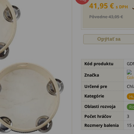
41,95 €
s DPH
Pôvodne 43,05 €
Opýtať sa
Kód produktu
GDN
Značka
Určené pre
Chl
Kategórie
Hu
Oblasti rozvoja
Ro
Počet hráčov
3
Rozmery balenia
15 