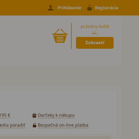
Prihlásenie
Registrácia
prázdny košík
:(
Zobraziť
195 €
Darčeky k nákupu
vedia poradiť
Bezpečná on-line platba