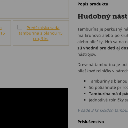
Popis produktu
Hudobný nást
Tamburína je perkusný nást
má kruhovú alebo polkruho
alebo pliešky. Hrá sa na 
sú vhodné pre deti aj do
nástrojov.
Drevená tamburína je pot
plieškové rolničky v pároc
Tamburíny s blanou
Sú potiahnuté príro
Tamburína má 4 páry
Jednotlivé rolničky 
V sade 3 ks Goldon tambu
Príslušenstvo