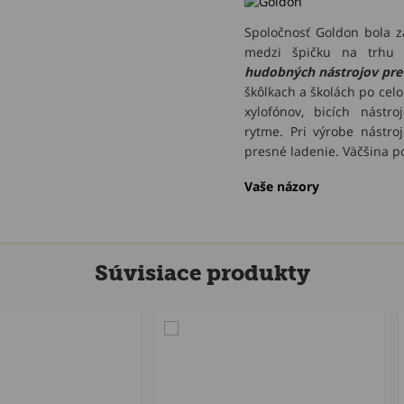
Spoločnosť Goldon bola z
medzi špičku na trhu v
hudobných nástrojov pre 
škôlkach a školách po cel
xylofónov, bicích nástr
rytme. Pri výrobe nástro
presné ladenie. Väčšina 
Vaše názory
Súvisiace produkty
Akcia