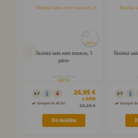
Školská sada mini maracas, 5
Školská sada
párov
GITRE.0725/5X
G
26,95 €
3-7
3-7
s DPH
dostupné do 40 dní
dostupné do
28,25 €