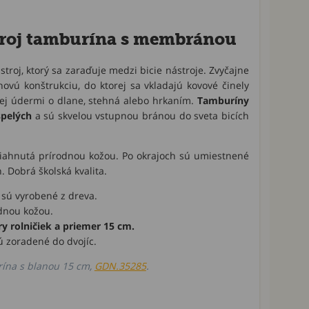
roj tamburína s membránou
roj, ktorý sa zaraďuje medzi bicie nástroje. Zvyčajne
vú konštrukciu, do ktorej sa vkladajú kovové činely
nej údermi o dlane, stehná alebo hrkaním.
Tamburíny
spelých
a sú skvelou vstupnou bránou do sveta bicích
iahnutá prírodnou kožou. Po okrajoch sú umiestnené
h. Dobrá školská kvalita.
 sú vyrobené z dreva.
dnou kožou.
 rolničiek a priemer 15 cm.
sú zoradené do dvojíc.
rína s blanou 15 cm,
GDN.35285
.