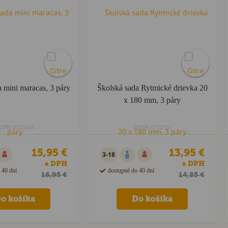
 mini maracas, 3 páry
Školská sada Rytmické drievka 20
x 180 mm, 3 páry
ITRE.0725/3X
GITRE.0712/3X
15,95 €
13,95 €
3-18
s DPH
s DPH
 40 dní
dostupné do 40 dní
16,95 €
14,85 €