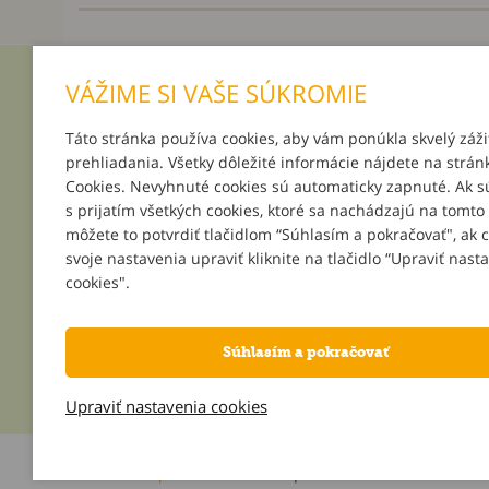
VÁŽIME SI VAŠE SÚKROMIE
INFORMÁCIE
MÔJ ÚČ
Táto stránka používa cookies, aby vám ponúkla skvelý záži
O nás
Prihlásenie
prehliadania. Všetky dôležité informácie nájdete na strán
Platba a doručenie
Registrácia
Cookies. Nevyhnuté cookies sú automaticky zapnuté. Ak s
Darčeky k objednávkam
Zabudnuté 
s prijatím všetkých cookies, ktoré sa nachádzajú na tomto
Podpor svoju školu
môžete to potvrdiť tlačidlom “Súhlasím a pokračovať", ak 
Všeobecné obchodné podmienky
svoje nastavenia upraviť kliknite na tlačidlo “Upraviť nast
Reklamačné podmienky
cookies".
Kontakt
Súhlasím a pokračovať
Upraviť nastavenia cookies
Informácie o používaní cookies
| © 2026 Blueweb s.r.o.