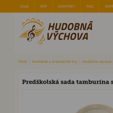
Úvod
VOP
KONTAKT
FAQ
GDP
Úvod
Hudobné a dramatické hry
Hudobné akciové 
Predškolská sada tamburína s